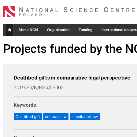
About NCN
Organisation
Funding
International cooper
Projects funded by the 
Deathbed gifts in comparative legal perspective
2019/35/N/HS5/03003
Keywords
:
Deathbed gift
contract law
inheritance law.