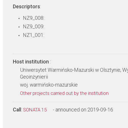
Descriptors
:
NZ9_008:
NZ9_009:
NZ1_001:
Host institution
:
Uniwersytet Warmińsko-Mazurski w Olsztynie, Wy
Geoinżynierii
woj. warmińsko-mazurskie
Other projects carried out by the institution
Call
:
- announced on 2019-09-16
SONATA 15