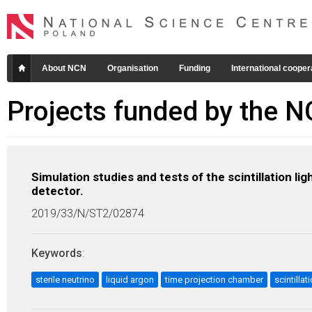
About NCN
Organisation
Funding
International cooper
Projects funded by the 
Simulation studies and tests of the scintillation l
detector.
2019/33/N/ST2/02874
Keywords
:
sterile neutrino
liquid argon
time projection chamber
scintillat