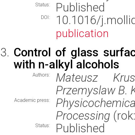
Published
Status:
10.1016/j.mol
DOI:
publication
Control of glass surfac
with n-alkyl alcohols
Mateusz Krusz
Authors:
Przemyslaw B. 
Physicochem
Academic press:
Processing
(rok
Published
Status: