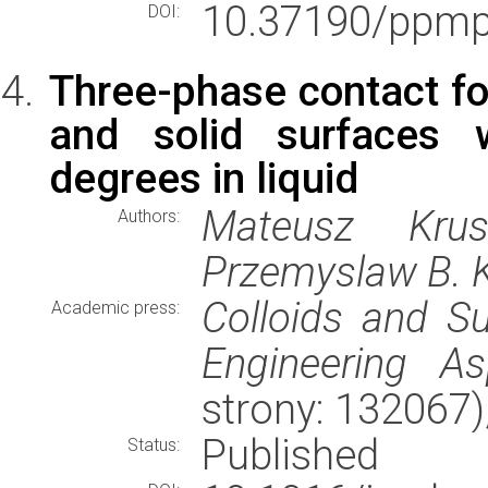
10.37190/ppmp
DOI:
Three-phase contact fo
and solid surfaces w
degrees in liquid
Mateusz Krusz
Authors:
Przemyslaw B. 
Colloids and S
Academic press:
Engineering As
strony: 132067
Published
Status: