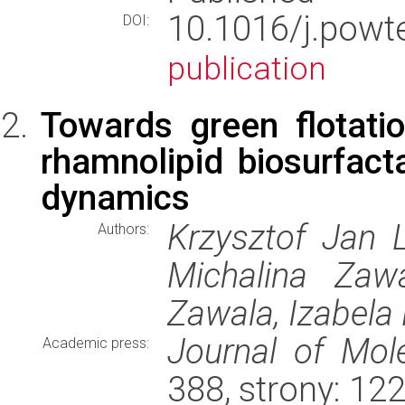
10.1016/j.pow
DOI:
publication
Towards green flotatio
rhamnolipid biosurfact
dynamics
Krzysztof Jan L
Authors:
Michalina Zaw
Zawala, Izabela
Journal of Mole
Academic press:
388, strony: 1