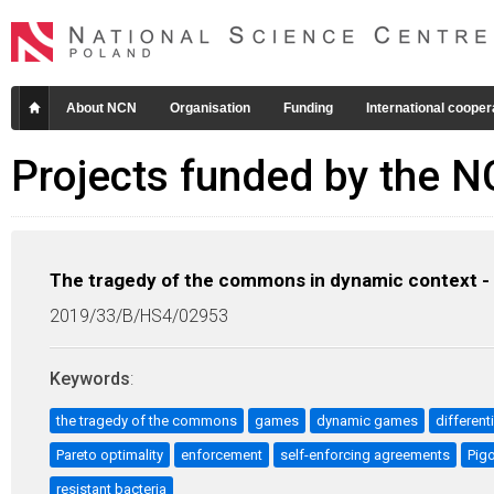
About NCN
Organisation
Funding
International cooper
Projects funded by the 
The tragedy of the commons in dynamic context -
2019/33/B/HS4/02953
Keywords
:
the tragedy of the commons
games
dynamic games
different
Pareto optimality
enforcement
self-enforcing agreements
Pigo
resistant bacteria