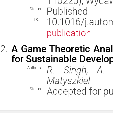
110220), Wyda
Published
Status:
10.1016/j.auto
DOI:
publication
A Game Theoretic Anal
for Sustainable Develo
R. Singh, A. 
Authors:
Matyszkiel
Accepted for pu
Status: