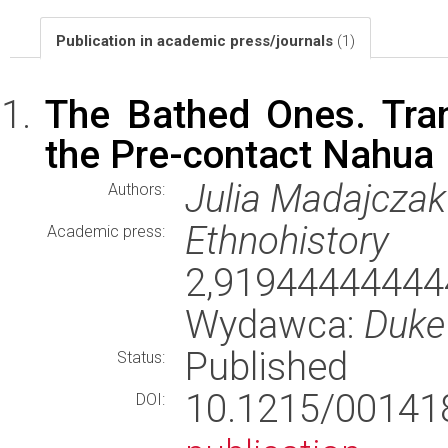
Publication in academic press/journals
(1)
The Bathed Ones. Tra
the Pre-contact Nahua
Julia Madajczak
Authors:
Ethnohistory
(
Academic press:
2,919444444
Wydawca:
Duke 
Published
Status:
10.1215/0014
DOI: