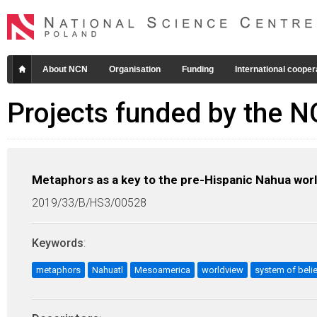
About NCN
Organisation
Funding
International cooper
Projects funded by the 
Metaphors as a key to the pre-Hispanic Nahua worl
2019/33/B/HS3/00528
Keywords
:
metaphors
Nahuatl
Mesoamerica
worldview
system of beli