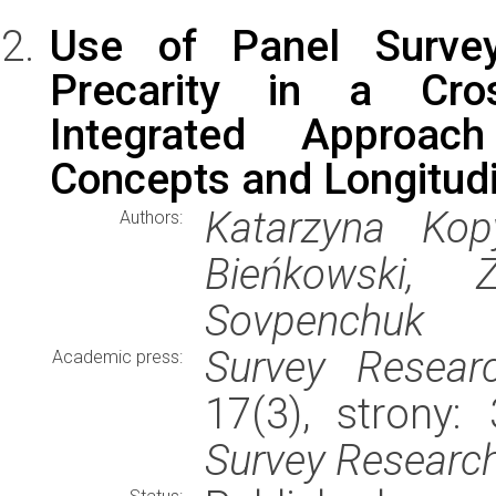
Use of Panel Surve
Precarity in a Cro
Integrated Approa
Concepts and Longitudi
Katarzyna Kop
Authors:
Bieńkowski, Z
Sovpenchuk
Survey Resear
Academic press:
17(3), strony
Survey Research