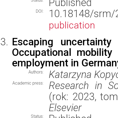
Published
Status:
10.18148/srm/
DOI:
publication
Escaping uncertainty
Occupational mobility
employment in Germany
Katarzyna Kopy
Authors:
Research in Soc
Academic press:
(rok: 2023, tom
Elsevier
Status: