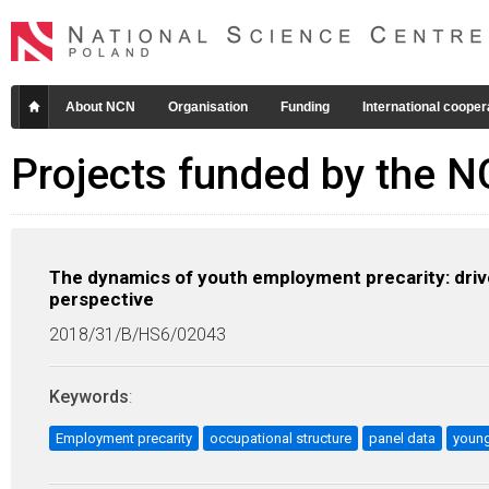
About NCN
Organisation
Funding
International cooper
Projects funded by the 
The dynamics of youth employment precarity: drive
perspective
2018/31/B/HS6/02043
Keywords
:
Employment precarity
occupational structure
panel data
young