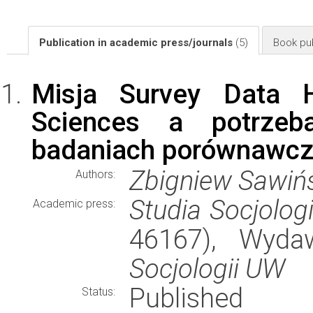
Publication in academic press/journals
(5)
Book pub
Misja Survey Data H
Sciences a potrze
badaniach porównawc
Zbigniew Sawiń
Authors:
Studia Socjolog
Academic press:
46167), Wyd
Socjologii UW
Published
Status: