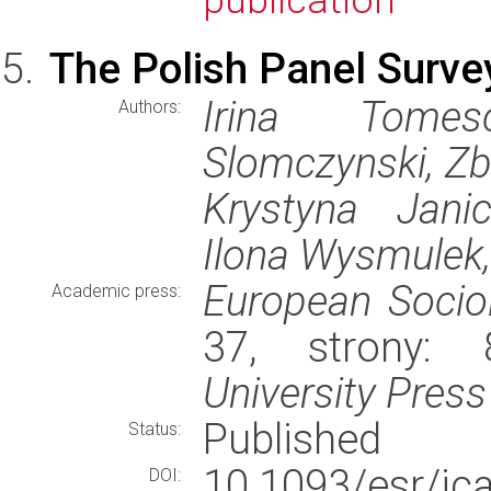
publication
The Polish Panel Surv
Irina Tomes
Authors:
Slomczynski, Zb
Krystyna Janic
Ilona Wysmulek,
European Socio
Academic press:
37, strony:
University Press
Published
Status:
10.1093/esr/jc
DOI: