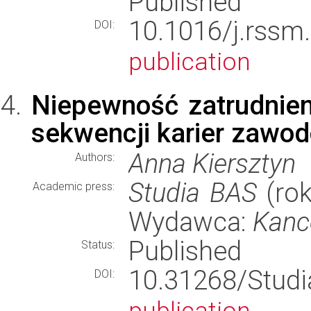
Published
10.1016/j.rs
DOI:
publication
Niepewność zatrudnien
sekwencji karier zawo
Anna Kiersztyn
Authors:
Studia BAS
(rok
Academic press:
Wydawca:
Kanc
Published
Status:
10.31268/Stu
DOI: