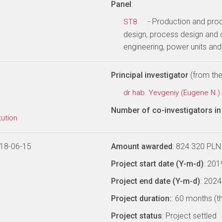
Panel
:
- Production and pro
ST8
design, process design and 
engineering, power units an
Principal investigator
(from the 
dr hab. Yevgeniy (Eugene N.
Number of co-investigators in 
tution
018-06-15
Amount awarded
: 824 320 PLN
Project start date (Y-m-d)
: 20
Project end date (Y-m-d)
: 202
Project duration:
: 60 months (t
Project status
: Project settled