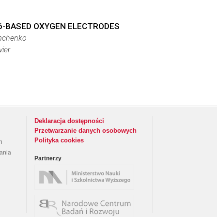
-δ-BASED OXYGEN ELECTRODES
remchenko
vier
Deklaracja dostępności
Przetwarzanie danych osobowych
Polityka cookies
h
rania
Partnerzy