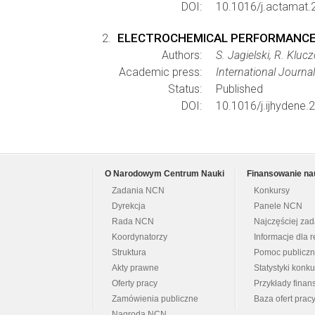
DOI:
10.1016/j.actamat.
ELECTROCHEMICAL PERFORMANCE O
Authors:
S. Jagielski, R. Klu
Academic press:
International Journa
Status:
Published
DOI:
10.1016/j.ijhydene.
O Narodowym Centrum Nauki
Finansowanie na
Zadania NCN
Konkursy
Dyrekcja
Panele NCN
Rada NCN
Najczęściej za
Koordynatorzy
Informacje dla r
Struktura
Pomoc publicz
Akty prawne
Statystyki konk
Oferty pracy
Przykłady fina
Zamówienia publiczne
Baza ofert prac
Nagroda NCN