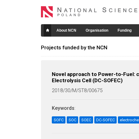
About NCN
Organisation
Funding
Projects funded by the NCN
Novel approach to Power-to-Fuel: c
Electrolysis Cell (DC-SOFEC)
2018/30/M/ST8/00675
Keywords
:
SOFC
SOC
SOEC
DC-SOFEC
electroche