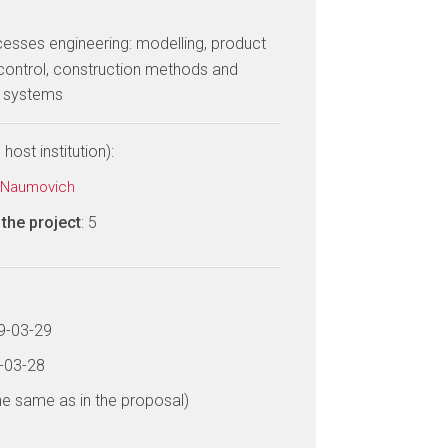
cesses engineering: modelling, product
control, construction methods and
d systems
host institution):
) Naumovich
the project
: 5
19-03-29
4-03-28
he same as in the proposal)