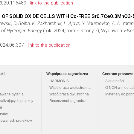
2020.116489 -
link to the publication
F SOLID OXIDE CELLS WITH Co-FREE Sr0.7Ce0.3MnO3
czowski, D, Boiba, K. Zakharchuk, L. Ajdys, Y. Naumovich, A, A. Ya
l of Hydrogen Energy
(rok: 2024, tom: -, strony: -), Wydawca:
Elsel
2024.06.307 -
link to the publication
uki
Współpraca zagraniczna
Centrum prasowe
HARMONIA
Aktualności
Współpraca wielostronna
O NCN w mediac
dawane pytania
Współpraca dwustronna
Materiały do pob
ealizujących projekty
Recenzenci zagraniczni
na
ursów
nsowanych projektów
y