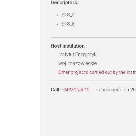
Descriptors
:
ST8_5:
ST8_8:
Host institution
:
Instytut Energetyki
woj. mazowieckie
Other projects carried out by the insti
Call
:
- announced on 2
HARMONIA 10