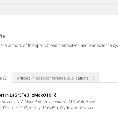
file
 the authors of the applications themselves and placed in the s
ls
(2)
Articles in post-conference publications
(1)
port in LaSr3Fe3−xMoxO10−δ
aumovich , O.V. Merkulov, I.A. Leonidov , M.V. Patrakeev
 2020, tom: 203, strony: 116489), Wydawca:
Elsevier