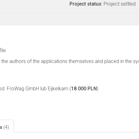
Project status
: Project settled
file
 the authors of the applications themselves and placed in the s
od. FroWag GmbH lub Eijkelkam (
18 000 PLN
)
ls
(4)