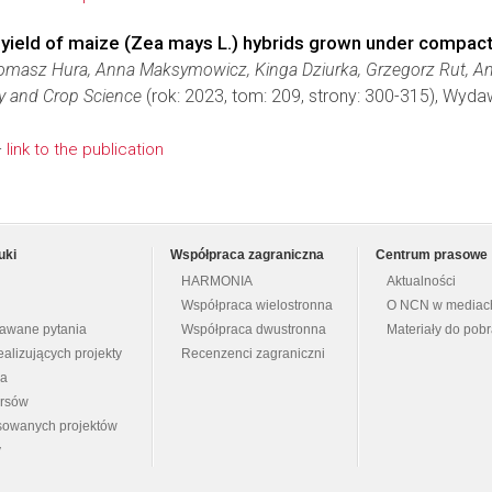
d yield of maize (Zea mays L.) hybrids grown under compact
 Tomasz Hura, Anna Maksymowicz, Kinga Dziurka, Grzegorz Rut, An
y and Crop Science
(rok: 2023, tom: 209, strony: 300-315), Wyd
-
link to the publication
uki
Współpraca zagraniczna
Centrum prasowe
HARMONIA
Aktualności
Współpraca wielostronna
O NCN w mediac
dawane pytania
Współpraca dwustronna
Materiały do pob
ealizujących projekty
Recenzenci zagraniczni
na
ursów
nsowanych projektów
y