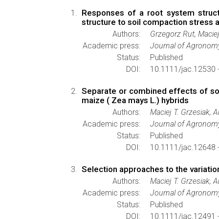
Responses of a root system struc
structure to soil compaction stress
Authors:
Grzegorz Rut, Macie
Academic press:
Journal of Agronom
Status:
Published
DOI:
10.1111/jac.12530 
Separate or combined effects of soi
maize ( Zea mays L.) hybrids
Authors:
Maciej T. Grzesiak,
Academic press:
Journal of Agronom
Status:
Published
DOI:
10.1111/jac.12648 
Selection approaches to the variati
Authors:
Maciej T. Grzesiak,
Academic press:
Journal of Agronom
Status:
Published
DOI:
10.1111/jac.12491 