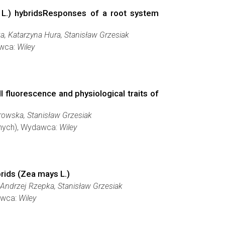
L.) hybridsResponses of a root system
a, Katarzyna Hura, Stanisław Grzesiak
awca:
Wiley
fluorescence and physiological traits of
rowska, Stanisław Grzesiak
danych), Wydawca:
Wiley
rids (Zea mays L.)
Andrzej Rzepka, Stanisław Grzesiak
awca:
Wiley