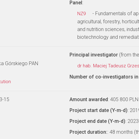
Panel
:
- Fundamentals of app
NZ9
agricultural, forestry, hortic
and nutrition sciences, indus
biotechnology and remediat
Principal investigator
(from the 
szka Górskiego PAN
dr hab. Maciej Tadeusz Grze
Number of co-investigators in 
tution
3-15
Amount awarded
: 405 800 PLN
Project start date (Y-m-d)
: 20
Project end date (Y-m-d)
: 202
Project duration:
: 48 months (t