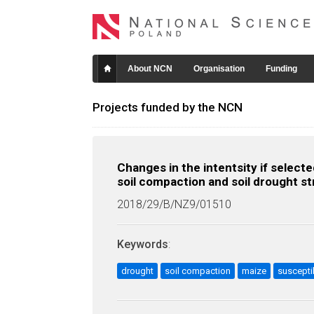
About NCN
Organisation
Funding
Projects funded by the NCN
Changes in the intentsity if selec
soil compaction and soil drought str
2018/29/B/NZ9/01510
Keywords
:
drought
soil compaction
maize
susceptib