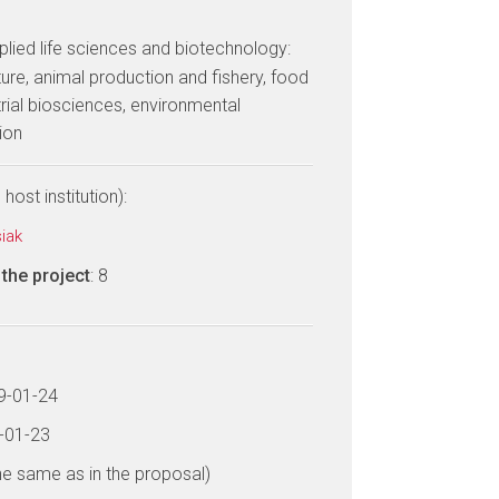
lied life sciences and biotechnology:
ulture, animal production and fishery, food
trial biosciences, environmental
ion
host institution):
siak
the project
: 8
19-01-24
3-01-23
he same as in the proposal)