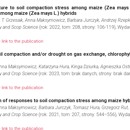
ture to soil compaction stress among maize (Zea mays 
 among maize (Zea mays L.) hybrids
j T. Grzesiak, Anna Maksymowicz, Barbara Jurczyk, Andrzej Rzepk
y and Scop Science
(rok: 2022, tom: 208, strony: 106-119), Wyd
-
link to the publication
l compaction and/or drought on gas exchange, chlorophyll 
 Anna Maksymowicz, Katarzyna Hura, Kinga Dziurka, Agnieszka Ost
y and Crop Science
(rok: 2023, tom: brak danych, strony: brak 
-
link to the publication
on of responses to soil compaction stress among maize hyb
 Anna Maksymowicz, Barbara Jurczyk, Tomasz Hura, Grzegorz Rut, 
y and Crop Science
(rok: 2021, tom: 207, strony: 544–556), Wyd
-
link to the publication