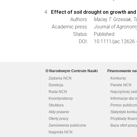
Effect of soil drought on growth an
Authors:
Maciej T. Grzesiak,
Academic press:
Journal of Agronom
Status:
Published
DOI:
10.1111/jac.12626 
O Narodowym Centrum Nauki
Finansowanie na
Zadania NCN
Konkursy
Dyrekcja
Panele NCN
Rada NCN
Najczęściej za
Koordynatorzy
Informacje dla r
Struktura
Pomoc publicz
Akty prawne
Statystyki konk
Oferty pracy
Przykłady fina
Zamówienia publiczne
Baza ofert prac
Nagroda NCN