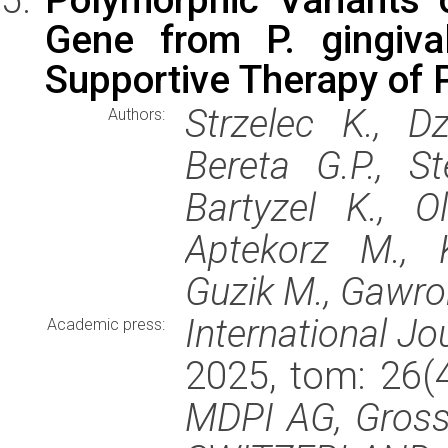
Gene from P. gingival
Supportive Therapy of P
Strzelec K., Dz
Authors:
Bereta G.P., St
Bartyzel K., O
Aptekorz M., K
Guzik M., Gawro
International Jo
Academic press:
2025, tom: 26(
MDPI AG, Gross