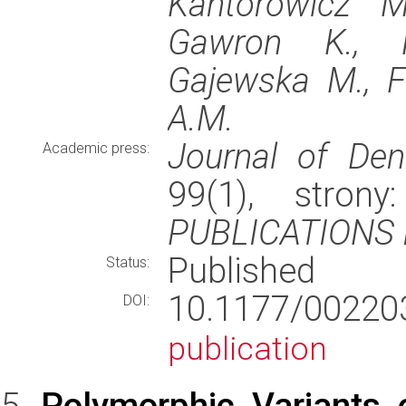
Kantorowicz M
Gawron K., K
Gajewska M., F
A.M.
Journal of Den
Academic press:
99(1), stron
PUBLICATIONS 
Published
Status:
10.1177/002
DOI:
publication
Polymorphic Variants 