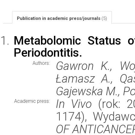
Publication in academic press/journals
(5)
Metabolomic Status o
Periodontitis.
Gawron K., Woj
Authors:
Łamasz A., Qa
Gajewska M., Po
In Vivo
(rok: 2
Academic press:
1174), Wydaw
OF ANTICANCE