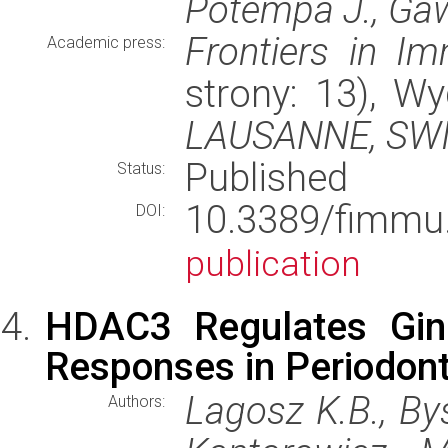
Potempa J., Ga
Frontiers in I
Academic press:
strony: 13), 
LAUSANNE, SW
Published
Status:
10.3389/fimm
DOI:
publication
HDAC3 Regulates Ging
Responses in Periodonti
Lagosz K.B., Bys
Authors: