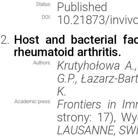
Published
Status:
10.21873/inviv
DOI:
Host and bacterial fac
rheumatoid arthritis.
Krutyhołowa A., 
Authors:
G.P., Łazarz-Ba
K.
Frontiers in I
Academic press:
strony: 17), 
LAUSANNE, SW