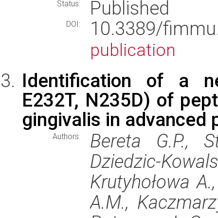
Published
Status:
10.3389/fimm
DOI:
publication
Identification of a 
E232T, N235D) of pepti
gingivalis in advanced p
Bereta G.P., St
Authors:
Dziedzic-Kow
Krutyhołowa A., 
A.M., Kaczmarz