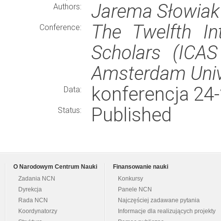
Jarema Słowiak
Authors:
The Twelfth In
Conference:
Scholars (ICAS
Amsterdam Univ
konferencja 24-
Data:
Published
Status:
O Narodowym Centrum Nauki
Finansowanie nauki
Zadania NCN
Konkursy
Dyrekcja
Panele NCN
Rada NCN
Najczęściej zadawane pytania
Koordynatorzy
Informacje dla realizujących projekty