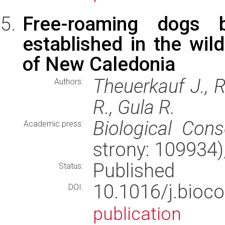
Free-roaming dogs 
established in the wil
of New Caledonia
Theuerkauf J., R
Authors:
R., Gula R.
Biological Cons
Academic press:
strony: 109934
Published
Status:
10.1016/j.bio
DOI:
publication