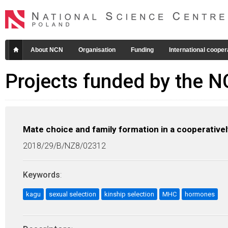
About NCN
Organisation
Funding
International cooper
Projects funded by the 
Mate choice and family formation in a cooperativel
2018/29/B/NZ8/02312
Keywords
:
kagu
sexual selection
kinship selection
MHC
hormones