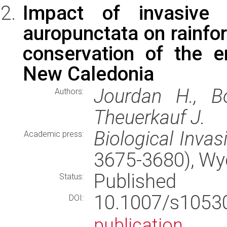
Impact of invasive 
auropunctata on rainfor
conservation of the e
New Caledonia
Jourdan H., Bo
Authors:
Theuerkauf J.
Biological Invas
Academic press:
3675-3680), W
Published
Status:
10.1007/s105
DOI:
publication