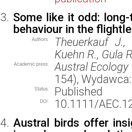
Some like it odd: long
behaviour in the flight
Theuerkauf J.,
Authors:
Kuehn R., Gula R
Austral Ecology
Academic press:
154), Wydawca
Published
Status:
10.1111/AEC.1
DOI:
Austral birds offer in