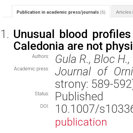
Publication in academic press/journals
(6)
Articles
Unusual blood profile
Caledonia are not physi
Gula R., Bloc H.,
Authors:
Journal of Orni
Academic press:
strony: 589-59
Published
Status:
10.1007/s103
DOI:
publication