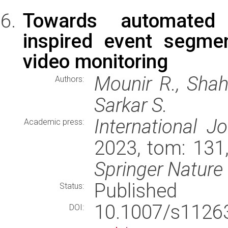
Towards automated e
inspired event segmen
video monitoring
Mounir R., Shah
Authors:
Sarkar S.
International J
Academic press:
2023, tom: 131
Springer Nature
Published
Status:
10.1007/s112
DOI: