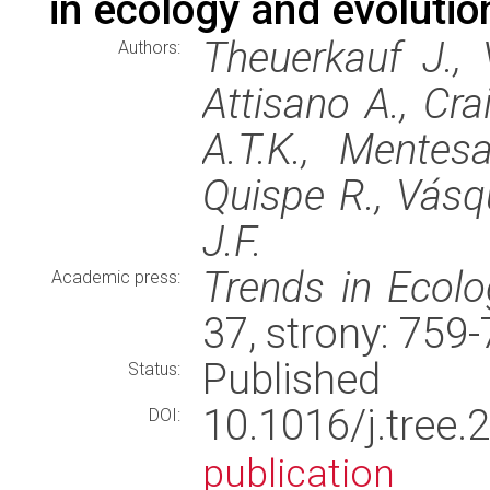
in ecology and evolutio
Theuerkauf J., V
Authors:
Attisano A., Cra
A.T.K., Mentesan
Quispe R., Vásqu
J.F.
Trends in Ecolo
Academic press:
37, strony: 759
Published
Status:
10.1016/j.tre
DOI:
publication