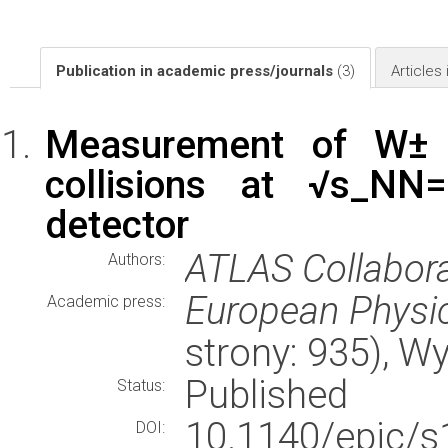
Publication in academic press/journals
(3)
Articles
Measurement of W± 
collisions at √s_N
detector
ATLAS Collaborat
Authors:
European Physic
Academic press:
strony: 935), 
Published
Status:
10.1140/epjc/
DOI: