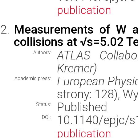
publication
Measurements of W an
collisions at √s=5.02 
ATLAS Collabo
Authors:
Kremer)
European Physic
Academic press:
strony: 128), 
Published
Status:
10.1140/epjc/
DOI:
publication