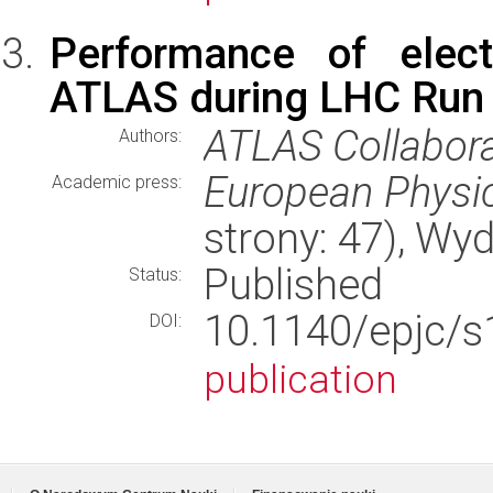
Performance of elect
ATLAS during LHC Run
ATLAS Collaborat
Authors:
European Physic
Academic press:
strony: 47), W
Published
Status:
10.1140/epjc/
DOI:
publication