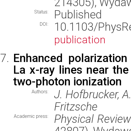
214305), Wyda
Published
Status:
10.1103/Phys
DOI:
publication
Enhanced polarization 
La x-ray lines near th
two-photon ionization
J. Hofbrucker, A.
Authors:
Fritzsche
Physical Revie
Academic press: