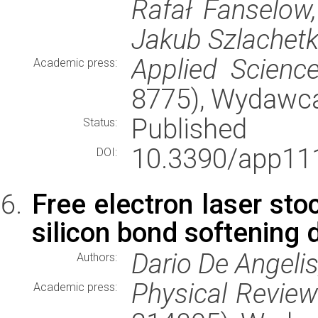
Rafał Fanselow,
Jakub Szlachet
Applied Scienc
Academic press:
8775), Wydawc
Published
Status:
10.3390/app11
DOI:
Free electron laser sto
silicon bond softening
Dario De Angelis
Authors:
Physical Revie
Academic press: