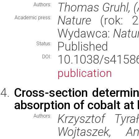
Thomas Gruhl, (
Authors:
Nature
(rok: 2
Academic press:
Wydawca:
Natu
Published
Status:
10.1038/s415
DOI:
publication
Cross-section determin
absorption of cobalt at
Krzysztof Tyra
Authors:
Wojtaszek, A