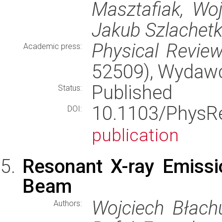
Masztafiak, Woj
Jakub Szlachet
Physical Revie
Academic press:
52509), Wydaw
Published
Status:
10.1103/Phys
DOI:
publication
Resonant X-ray Emiss
Beam
Wojciech Błach
Authors: