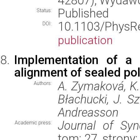
42807), Wydaw
Published
Status:
10.1103/Phys
DOI:
publication
Implementation of a 
alignment of sealed pol
A. Zymaková, K. 
Authors:
Błachucki, J. Sz
Andreasson
Journal of Syn
Academic press:
tom: 27, stron