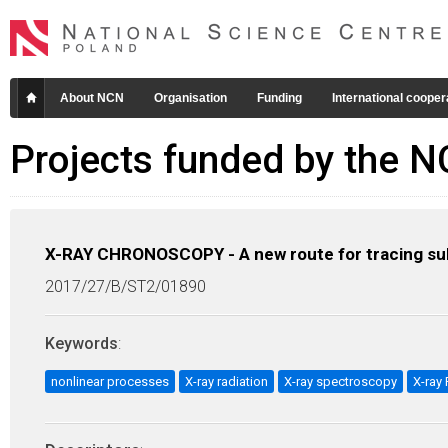
About NCN
Organisation
Funding
International cooper
Projects funded by the 
X-RAY CHRONOSCOPY - A new route for tracing su
2017/27/B/ST2/01890
Keywords
:
nonlinear processes
X-ray radiation
X-ray spectroscopy
X-ray 