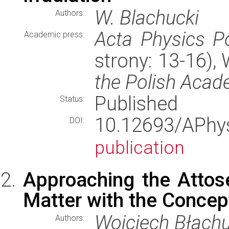
W. Blachucki
Authors:
Acta Physics P
Academic press:
strony: 13-16)
the Polish Acad
Published
Status:
10.12693/APh
DOI:
publication
Approaching the Attos
Matter with the Concep
Wojciech Błachu
Authors: