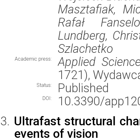
Masztafiak, Mic
Rafał Fansel
Lundberg, Chris
Szlachetko
Applied Scienc
Academic press:
1721), Wydawc
Published
Status:
10.3390/app12
DOI:
Ultrafast structural ch
events of vision