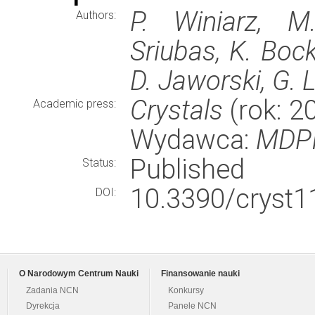
P. Winiarz, M
Authors:
Sriubas, K. Bock
D. Jaworski, G. 
Crystals
(rok: 20
Academic press:
Wydawca:
MDP
Published
Status:
10.3390/cryst1
DOI:
O Narodowym Centrum Nauki
Finansowanie nauki
Zadania NCN
Konkursy
Dyrekcja
Panele NCN