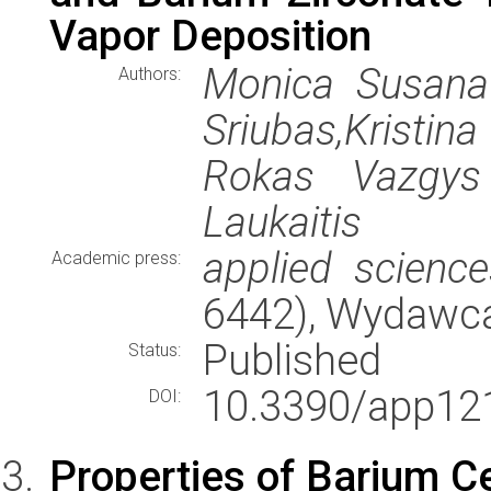
Vapor Deposition
Monica Susana
Authors:
Sriubas,Kristi
Rokas Vazgys
Laukaitis
applied science
Academic press:
6442), Wydawc
Published
Status:
10.3390/app12
DOI:
Properties of Barium Ce