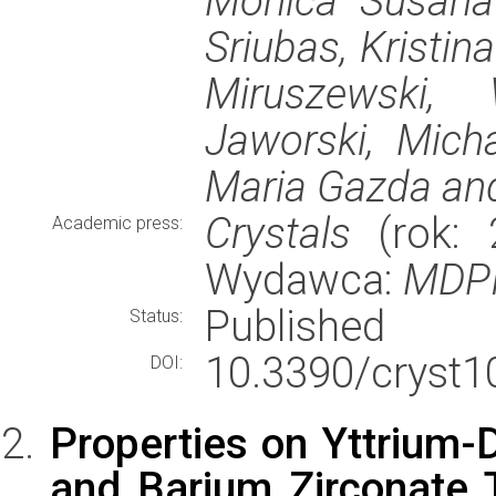
Monica Susana
Sriubas, Kristin
Miruszewski,
Jaworski, Mich
Maria Gazda and
Crystals
(rok: 2
Academic press:
Wydawca:
MDP
Published
Status:
10.3390/cryst1
DOI:
Properties on Yttrium
and Barium Zirconate