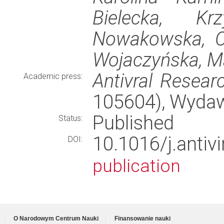
Bielecka, Kr
Nowakowska, Ca
Wojaczyńska, Ma
Antivral Resear
Academic press:
105604), Wyda
Published
Status:
10.1016/j.anti
DOI:
publication
O Narodowym Centrum Nauki
Finansowanie nauki