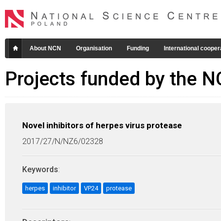
About NCN
Organisation
Funding
International cooper
Projects funded by the 
Novel inhibitors of herpes virus protease
2017/27/N/NZ6/02328
Keywords
:
herpes
inhibitor
VP24
protease