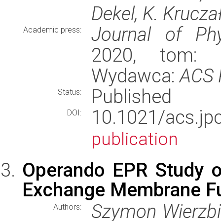
Dekel, K. Krucza
Journal of Phy
Academic press:
2020, tom: 1
Wydawca:
ACS 
Published
Status:
10.1021/acs.j
DOI:
publication
Operando EPR Study of
Exchange Membrane Fu
Szymon Wierzbic
Authors: