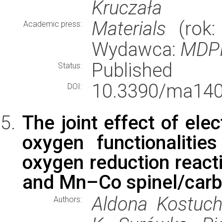
Kruczała
Materials
(rok: 
Academic press:
Wydawca:
MDP
Published
Status:
10.3390/ma140
DOI:
The joint effect of ele
oxygen functionaliti
oxygen reduction react
and Mn–Co spinel/carbo
Aldona Kostuch
Authors: