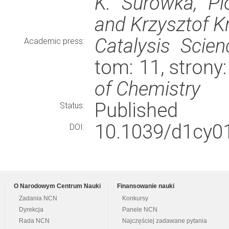
K. Surówka, Pi
and Krzysztof K
Catalysis Scie
Academic press:
tom: 11, stron
of Chemistry
Published
Status:
10.1039/d1cy0
DOI:
O Narodowym Centrum Nauki
Finansowanie nauki
Zadania NCN
Konkursy
Dyrekcja
Panele NCN
Rada NCN
Najczęściej zadawane pytania