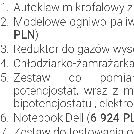
Autoklaw mikrofalowy 
Modelowe ogniwo pali
PLN
)
Reduktor do gazów wysok
Chłodziarko-żamrażarka 
Zestaw do pomiar
potencjostat, wraz z
bipotencjostatu , elektr
Notebook Dell (
6 924 P
Zestaw do testowania o