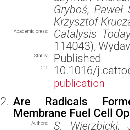
Gryboś, Paweł 
Krzysztof Krucz
Catalysis Toda
Academic press:
114043), Wyda
Published
Status:
10.1016/j.cat
DOI:
publication
Are Radicals Form
Membrane Fuel Cell Op
S. Wierzbicki, 
Authors: