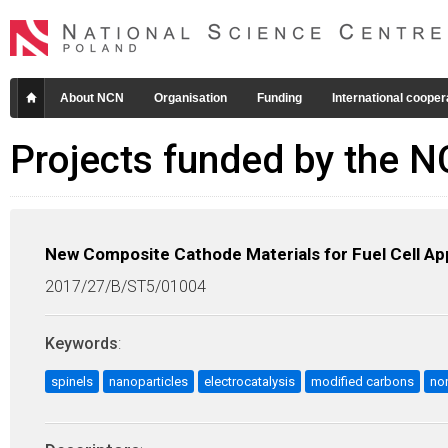
About NCN
Organisation
Funding
International cooper
Projects funded by the 
New Composite Cathode Materials for Fuel Cell App
2017/27/B/ST5/01004
Keywords
:
spinels
nanoparticles
electrocatalysis
modified carbons
non