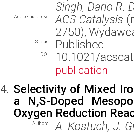
Singh, Dario R. 
ACS Catalysis
(r
Academic press:
2750), Wydawc
Published
Status:
10.1021/acsc
DOI:
publication
Selectivity of Mixed Ir
a N,S-Doped Mesopor
Oxygen Reduction React
A. Kostuch, J. Gr
Authors: