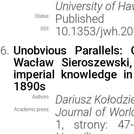
University of Ha
Published
Status:
10.1353/jwh.20
DOI:
Unobvious Parallels: 
Wacław Sieroszewski,
imperial knowledge i
1890s
Dariusz Kołodzie
Authors:
Journal of Worl
Academic press:
1, strony: 4