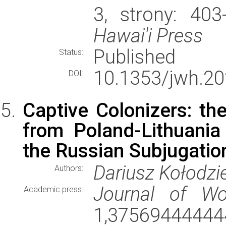
3, strony: 40
Hawai'i Press
Published
Status:
10.1353/jwh.20
DOI:
Captive Colonizers: th
from Poland-Lithuani
the Russian Subjugation
Dariusz Kołodzi
Authors:
Journal of Wo
Academic press:
1,375694444444