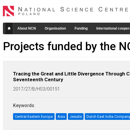
About NCN
Organisation
Funding
International cooper
Projects funded by the 
Tracing the Great and Little Divergence Through C
Seventeenth Century
2017/27/B/HS3/00151
Keywords
:
Central-Eastern Europe
Asia
Jesuits
Dutch East India Compan