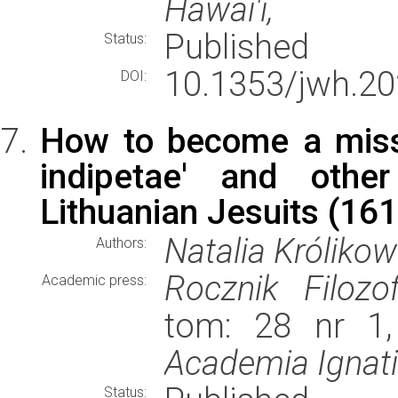
Hawai'i,
Published
Status:
10.1353/jwh.20
DOI:
How to become a missio
indipetae' and other
Lithuanian Jesuits (16
Natalia Króliko
Authors:
Rocznik Filozo
Academic press:
tom: 28 nr 1,
Academia Ignat
Status: