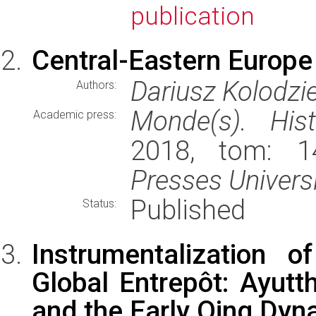
publication
Central-Eastern Europe 
Dariusz Kolodzi
Authors:
Monde(s). Hist
Academic press:
2018, tom: 14
Presses Univers
Published
Status:
Instrumentalization 
Global Entrepôt: Ayutt
and the Early Qing Dyn