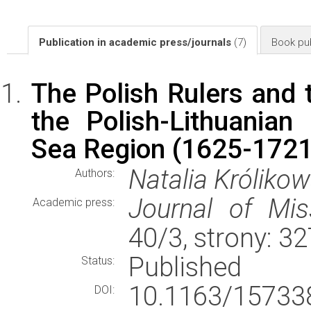
Publication in academic press/journals
(7)
Book pub
The Polish Rulers and 
the Polish-Lithuania
Sea Region (1625-1721
Natalia Króliko
Authors:
Journal of Mis
Academic press:
40/3, strony: 
Published
Status:
10.1163/1573
DOI: