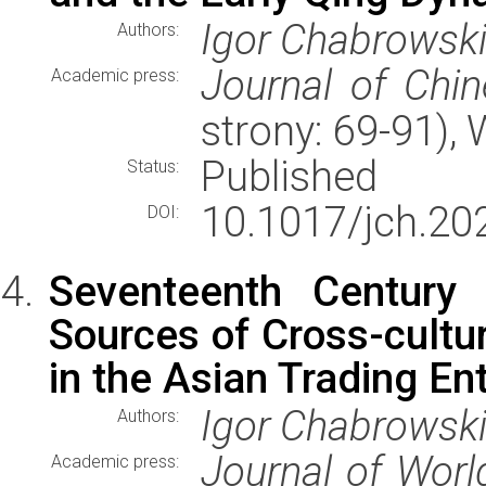
Igor Chabrowsk
Authors:
Journal of Chin
Academic press:
strony: 69-91)
Published
Status:
10.1017/jch.20
DOI:
Seventeenth Century 
Sources of Cross-cultur
in the Asian Trading En
Igor Chabrowsk
Authors:
Journal of Worl
Academic press: