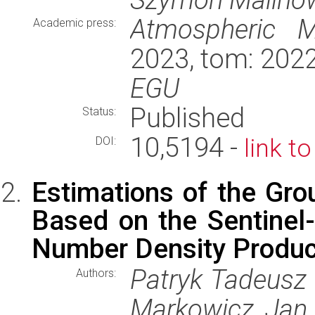
Atmospheric M
Academic press:
2023, tom: 2022
EGU
Published
Status:
10,5194 -
link t
DOI:
Estimations of the Gr
Based on the Sentine
Number Density Produc
Patryk Tadeusz 
Authors:
Markowicz, Jan