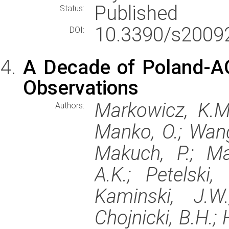
Published
Status:
10.3390/s2009
DOI:
A Decade of Poland-A
Observations
Markowicz, K.M.
Authors:
Manko, O.; Wang,
Makuch, P.; Ma
A.K.; Petelski, 
Kaminski, J.W.
Chojnicki, B.H.;