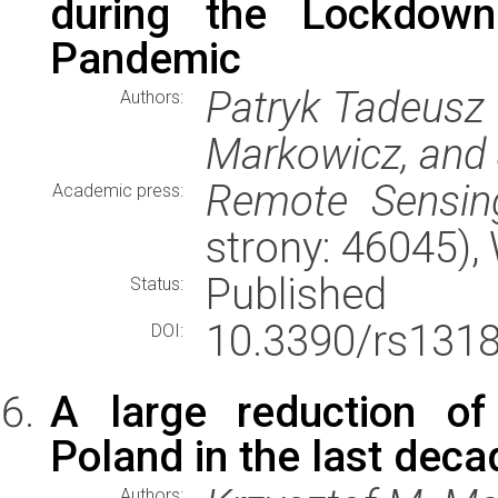
during the Lockdow
Pandemic
Patryk Tadeusz 
Authors:
Markowicz, and
Remote Sensin
Academic press:
strony: 46045)
Published
Status:
10.3390/rs131
DOI:
A large reduction of
Poland in the last dec
Authors: