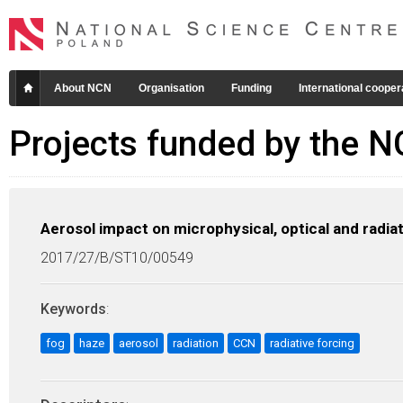
About NCN
Organisation
Funding
International cooper
Projects funded by the 
Aerosol impact on microphysical, optical and radiat
2017/27/B/ST10/00549
Keywords
:
fog
haze
aerosol
radiation
CCN
radiative forcing