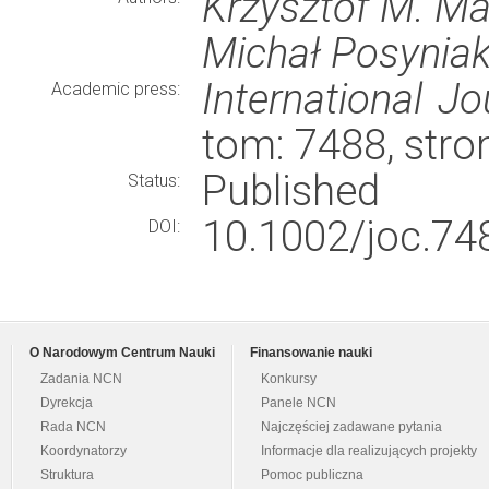
Krzysztof M. M
Michał Posynia
International Jo
Academic press:
tom: 7488, str
Published
Status:
10.1002/joc.74
DOI:
O Narodowym Centrum Nauki
Finansowanie nauki
Zadania NCN
Konkursy
Dyrekcja
Panele NCN
Rada NCN
Najczęściej zadawane pytania
Koordynatorzy
Informacje dla realizujących projekty
Struktura
Pomoc publiczna