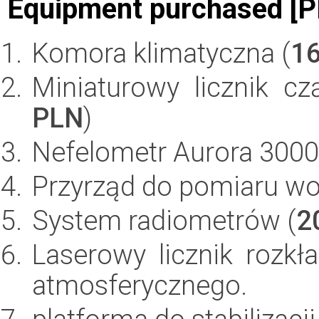
Equipment purchased [P
Komora klimatyczna (
1
Miniaturowy licznik cz
PLN
)
Nefelometr Aurora 3000
Przyrząd do pomiaru wod
System radiometrów (
2
Laserowy licznik rozkł
atmosferycznego.