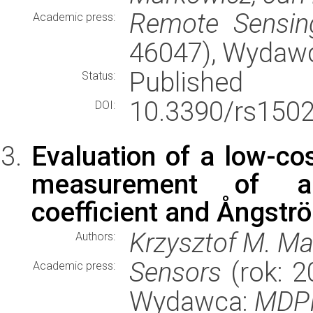
Remote Sensin
Academic press:
46047), Wydaw
Published
Status:
10.3390/rs150
DOI:
Evaluation of a low-cos
measurement of am
coefficient and Ångstr
Krzysztof M. Mar
Authors:
Sensors
(rok: 2
Academic press:
Wydawca:
MDP