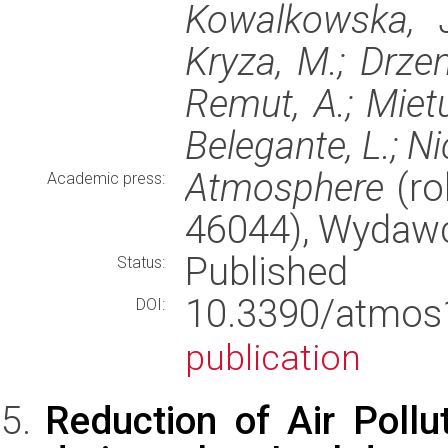
Kowalkowska, J
Kryza, M.; Drzen
Remut, A.; Mietu
Belegante, L.; Ni
Atmosphere
(ro
Academic press:
46044), Wydaw
Published
Status:
10.3390/atm
DOI:
publication
Reduction of Air Pollu