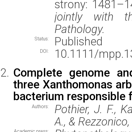
strony: 1481–
jointly with t
Pathology.
Published
Status:
10.1111/mpp.1
DOI:
Complete genome and
three Xanthomonas arbor
bacterium responsible f
Pothier, J. F., K
Authors:
A., & Rezzonico, 
Academic press: