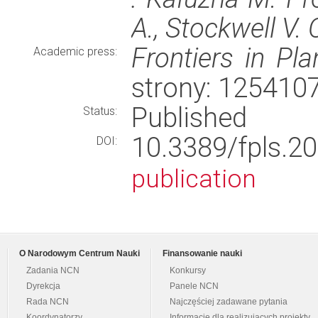
A., Stockwell V. O
Frontiers in Pl
Academic press:
strony: 125410
Published
Status:
10.3389/fpls
DOI:
publication
O Narodowym Centrum Nauki
Finansowanie nauki
Zadania NCN
Konkursy
Dyrekcja
Panele NCN
Rada NCN
Najczęściej zadawane pytania
Koordynatorzy
Informacje dla realizujących projekty