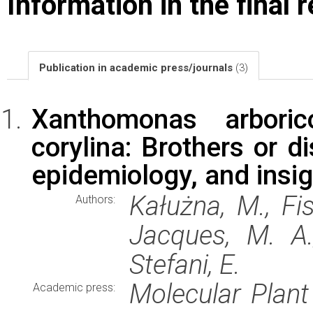
Information in the final 
Publication in academic press/journals
(3)
Xanthomonas arboric
corylina: Brothers or d
epidemiology, and insi
Kałużna, M., Fis
Authors:
Jacques, M. A.,
Stefani, E.
Molecular Plant
Academic press: