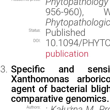
Phytopathology
956-960),
Phytopathologic
Published
Status:
10.1094/PHYT
DOI:
publication
Specific and sensi
Xanthomonas arborico
agent of bacterial blig
comparative genomics.
: Kałużna M. Pr
Authors: