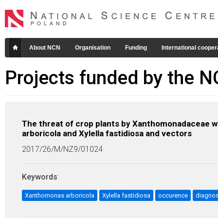
About NCN
Organisation
Funding
International cooper
Projects funded by the 
The threat of crop plants by Xanthomonadaceae wi
arboricola and Xylella fastidiosa and vectors
2017/26/M/NZ9/01024
Keywords
:
Xanthomonas arboricola
Xylella fastidiosa
occurence
diagnos