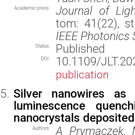
Journal of Lig
Academic press:
tom: 41(22), s
IEEE Photonics 
Published
Status:
10.1109/JLT.
DOI:
publication
Silver nanowires as
luminescence quenchi
nanocrystals deposite
A Prymaczek, 
Authors: