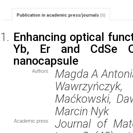
Publication in academic press/journals
(6)
Enhancing optical funct
Yb, Er and CdSe QD
nanocapsule
Magda A Antonia
Authors:
Wawrzyńczyk, 
Maćkowski, Dawi
Marcin Nyk
Journal of Mat
Academic press: