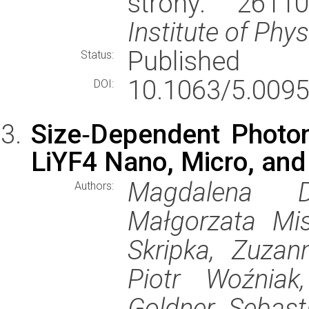
strony: 2611
Institute of Phys
Published
Status:
10.1063/5.0095
DOI:
Size‐Dependent Photo
LiYF4 Nano, Micro, and
Magdalena D
Authors:
Małgorzata Mis
Skripka, Zuzan
Piotr Woźniak,
Goldner, Sebas