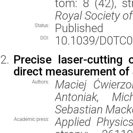
tom: 8 (42), s
Royal Society o
Published
Status:
10.1039/D0TC0
DOI:
Precise laser-cutting 
direct measurement of
Maciej Ćwierzo
Authors:
Antoniak, Mic
Sebastian Mack
Applied Physics
Academic press: