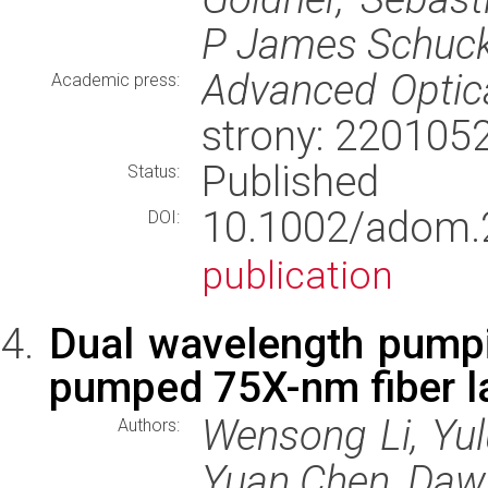
P James Schuck,
Advanced Optica
Academic press:
strony: 220105
Published
Status:
10.1002/ado
DOI:
publication
Dual wavelength pumpi
pumped 75X-nm fiber l
Wensong Li, Yu
Authors:
Yuan Chen, Daw