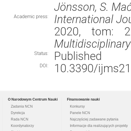
Jönsson, S. Mać
International Jo
Academic press:
2020, tom: 2
Multidisciplinary
Published
Status:
10.3390/ijms2
DOI:
O Narodowym Centrum Nauki
Finansowanie nauki
Zadania NCN
Konkursy
Dyrekcja
Panele NCN
Rada NCN
Najczęściej zadawane pytania
Koordynatorzy
Informacje dla realizujących projekty