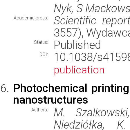
Nyk, S Mackowsk
Scientific repor
Academic press:
3557), Wydawc
Published
Status:
10.1038/s415
DOI:
publication
Photochemical printing 
nanostructures
M. Szalkowski
Authors:
Niedziółka, K