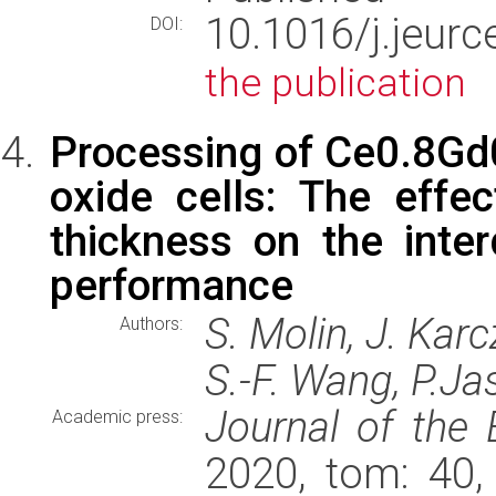
10.1016/j.jeur
DOI:
the publication
Processing of Ce0.8Gd0.
oxide cells: The effe
thickness on the inter
performance
S. Molin, J. Kar
Authors:
S.-F. Wang, P.Ja
Journal of the
Academic press:
2020, tom: 40,