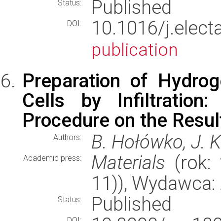
Published
Status:
10.1016/j.elec
DOI:
publication
Preparation of Hydrog
Cells by Infiltration
Procedure on the Resul
B. Hołówko, J. K
Authors:
Materials
(rok: 
Academic press:
11)), Wydawca:
Published
Status:
DOI: