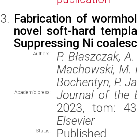
Fabrication of wormho
novel soft-hard templ
Suppressing Ni coales
P. Błaszczak, A.
Authors:
Machowski, M. P
Bochentyn, P. Ja
Journal of the
Academic press:
2023, tom: 43
Elsevier
Published
Status: