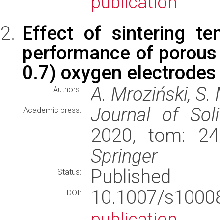
publication
Effect of sintering t
performance of porous 
0.7) oxygen electrodes 
A. Mroziński, S. 
Authors:
Journal of Sol
Academic press:
2020, tom: 24
Springer
Published
Status:
10.1007/s100
DOI:
publication