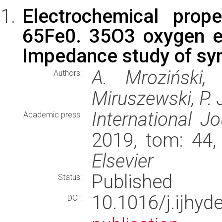
Electrochemical prop
65Fe0. 35O3 oxygen ele
Impedance study of sy
A. Mroziński,
Authors:
Miruszewski, P. 
International J
Academic press:
2019, tom: 44,
Elsevier
Published
Status:
10.1016/j.ijhy
DOI: