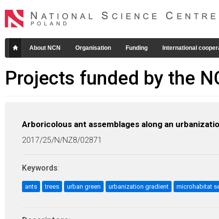
About NCN
Organisation
Funding
International cooper
Projects funded by the 
Arboricolous ant assemblages along an urbanizatio
2017/25/N/NZ8/02871
Keywords
:
ants
trees
urban green
urbanization gradient
microhabitat s