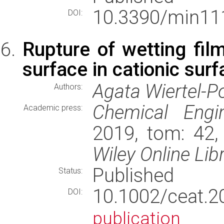
10.3390/min11
DOI:
Rupture of wetting fil
surface in cationic surf
Agata Wiertel-P
Authors:
Chemical Engi
Academic press:
2019, tom: 42,
Wiley Online Lib
Published
Status:
10.1002/cea
DOI:
publication