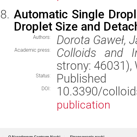
Automatic Single Dropl
Droplet Size and Deta
Dorota Gaweł, 
Authors:
Colloids and I
Academic press:
strony: 46031)
Published
Status:
10.3390/coll
DOI:
publication