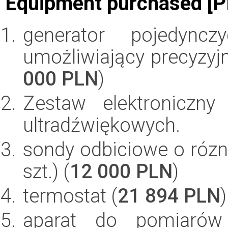
Equipment purchased [P
generator pojedync
umożliwiający precyzyjn
000 PLN
)
Zestaw elektroniczny
ultradźwiękowych.
sondy odbiciowe o rózne
szt.) (
12 000 PLN
)
termostat (
21 894 PLN
)
aparat do pomiarów