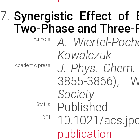
Synergistic Effect of 
Two-Phase and Three-
A. Wiertel-Poch
Authors:
Kowalczuk
J. Phys. Chem.
Academic press:
3855-3866),
Society
Published
Status:
10.1021/acs.
DOI:
publication