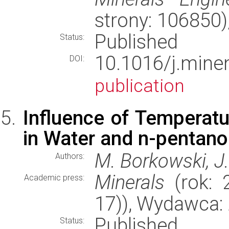
strony: 106850
Published
Status:
10.1016/j.min
DOI:
publication
Influence of Temperat
in Water and n-pentano
M. Borkowski, J
Authors:
Minerals
(rok: 2
Academic press:
17)), Wydawca:
Published
Status: