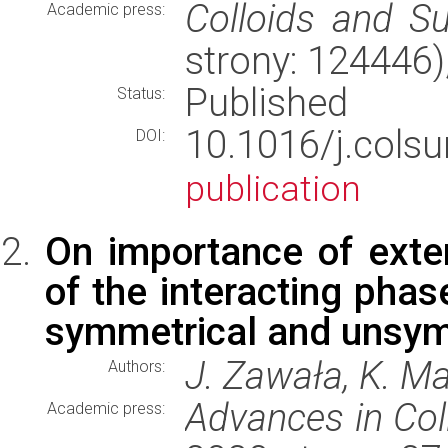
Colloids and S
Academic press:
strony: 124446
Published
Status:
10.1016/j.cols
DOI:
publication
On importance of exter
of the interacting phas
symmetrical and unsymm
J. Zawała, K. Ma
Authors:
Advances in Col
Academic press: