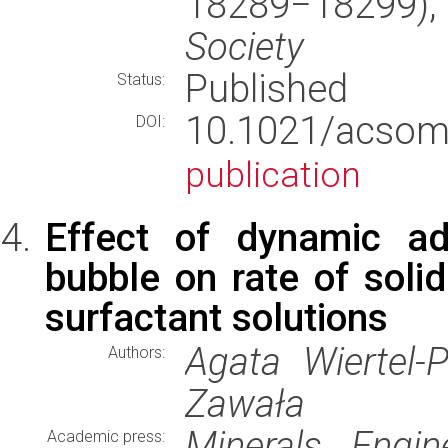
18289−18299)
Society
Published
Status:
10.1021/acso
DOI:
publication
Effect of dynamic ads
bubble on rate of solid
surfactant solutions
Agata Wiertel-
Authors:
Zawała
Minerals Engin
Academic press: