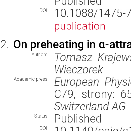
Published
10.1088/1475-
DOI:
publication
On preheating in α-attra
Tomasz Krajewsk
Authors:
Wieczorek
European Physi
Academic press:
C79, strony: 
Switzerland AG
Published
Status:
10.1140/epjc/
DOI: