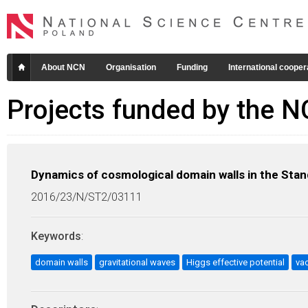
About NCN
Organisation
Funding
International cooper
Projects funded by the 
Dynamics of cosmological domain walls in the Stan
2016/23/N/ST2/03111
Keywords
:
domain walls
gravitational waves
Higgs effective potential
vac