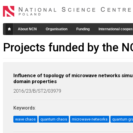
About NCN
Organisation
Funding
International cooper
Projects funded by the 
Influence of topology of microwave networks simul
domain properties
2016/23/B/ST2/03979
Keywords
:
wave chaos
quantum chaos
microwave networks
quantum gr