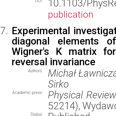
10.1103/Phys
DOI:
publication
Experimental investigat
diagonal elements of
Wigner's K matrix fo
reversal invariance
Michał Ławnicza
Authors:
Sirko
Physical Review
Academic press:
52214), Wydaw
Status: