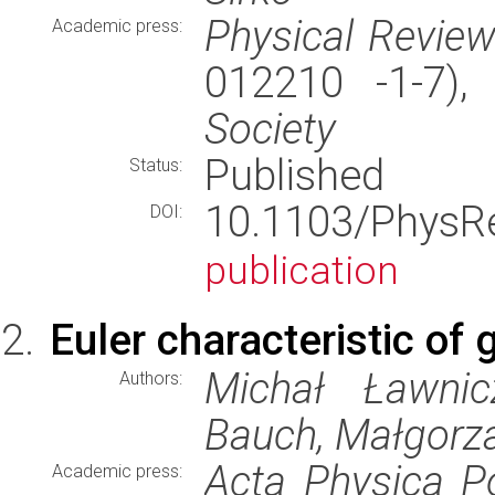
Physical Review
Academic press:
012210 -1-7)
Society
Published
Status:
10.1103/Phys
DOI:
publication
Euler characteristic of
Michał Ławnic
Authors:
Bauch, Małgorza
Acta Physica P
Academic press: