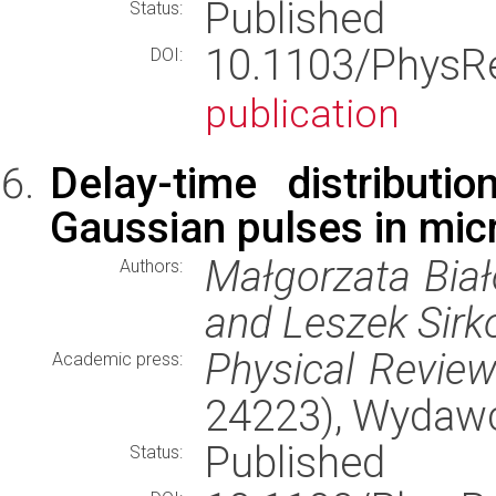
Published
Status:
10.1103/Phys
DOI:
publication
Delay-time distributi
Gaussian pulses in mi
Małgorzata Biał
Authors:
and Leszek Sirk
Physical Review
Academic press:
24223), Wydaw
Published
Status: