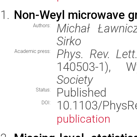
Non-Weyl microwave g
Michał Ławnicz
Authors:
Sirko
Phys. Rev. Lett
Academic press:
140503-1), 
Society
Published
Status:
10.1103/PhysR
DOI:
publication