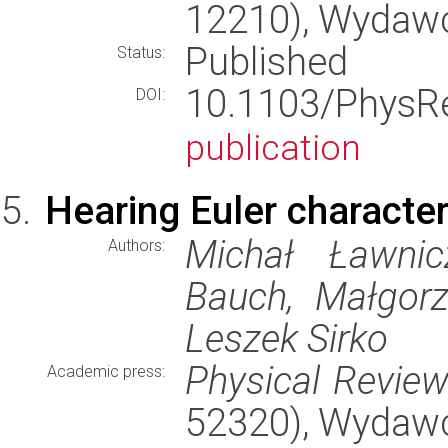
12210), Wydaw
Published
Status:
10.1103/Phys
DOI:
publication
Hearing Euler character
Michał Ławnic
Authors:
Bauch, Małgorza
Leszek Sirko
Physical Review
Academic press:
52320), Wydaw