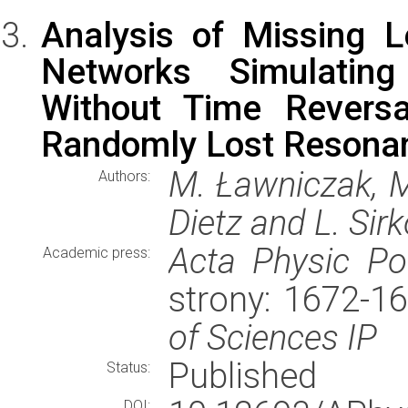
Analysis of Missing L
Networks Simulatin
Without Time Revers
Randomly Lost Resona
M. Ławniczak, M.
Authors:
Dietz and L. Sir
Acta Physic Po
Academic press:
strony: 1672-1
of Sciences IP
Published
Status:
DOI: