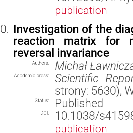
publication
Investigation of the di
reaction matrix for 
reversal invariance
Michał Ławnicza
Authors:
Scientific Repo
Academic press:
strony: 5630),
Published
Status:
10.1038/s415
DOI:
publication