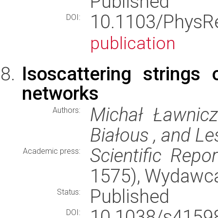
Published
10.1103/Phys
DOI:
publication
Isoscattering strings
networks
Michał Ławnicz
Authors:
Białous , and Le
Scientific Repor
Academic press:
1575), Wydawc
Published
Status:
10.1038/s415
DOI: