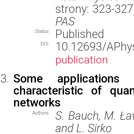
strony: 323-32
PAS
Published
Status:
10.12693/APh
DOI:
publication
Some applications 
characteristic of qu
networks
S. Bauch, M. Ła
Authors:
and L. Sirko