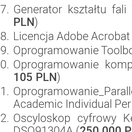
Generator kształtu fal
PLN
)
Licencja Adobe Acrobat 
Oprogramowanie Toolbo
Oprogramowanie kompu
105 PLN
)
Oprogramowanie_Par
Academic Individual Per
Oscyloskop cyfrowy Ke
DSO91304A (
250 000 