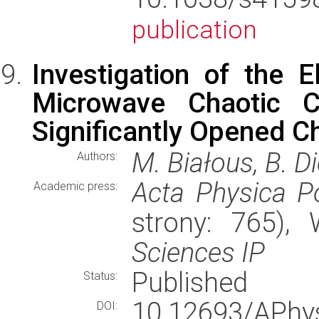
publication
Investigation of the 
Microwave Chaotic C
Significantly Opened C
M. Białous, B. Di
Authors:
Acta Physica P
Academic press:
strony: 765)
Sciences IP
Published
Status:
10.12693/APh
DOI: