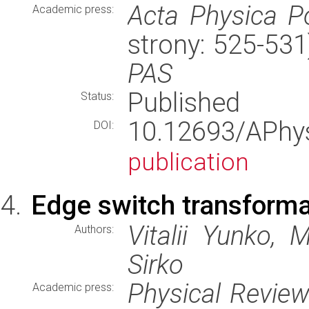
Acta Physica P
Academic press:
strony: 525-53
PAS
Published
Status:
10.12693/APh
DOI:
publication
Edge switch transforma
Vitalii Yunko, 
Authors:
Sirko
Physical Review
Academic press: