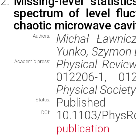
Missing-level statist
spectrum of level fluc
chaotic microwave cavi
Michał Ławnicza
Authors:
Yunko, Szymon B
Physical Revie
Academic press:
012206-1, 01
Physical Society
Published
Status:
10.1103/Phys
DOI:
publication