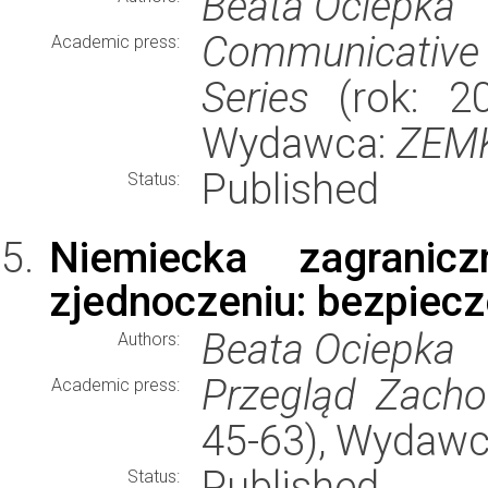
Beata Ociepka
Communicative
Academic press:
Series
(rok: 20
Wydawca:
ZEMK
Published
Status:
Niemiecka zagranicz
zjednoczeniu: bezpiecz
Beata Ociepka
Authors:
Przegląd Zacho
Academic press:
45-63), Wydaw
Published
Status: