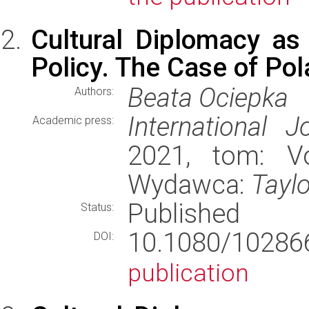
Cultural Diplomacy as 
Policy. The Case of Po
Beata Ociepka
Authors:
International J
Academic press:
2021, tom: Vol
Wydawca:
Tayl
Published
Status:
10.1080/10286
DOI:
publication