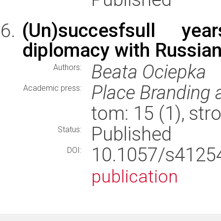
(Un)succesfsull yea
diplomacy with Russian
Beata Ociepka
Authors:
Place Branding 
Academic press:
tom: 15 (1), st
Published
Status:
10.1057/s412
DOI:
publication