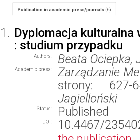
Publication in academic press/journals
(6)
Dyplomacja kulturalna
: studium przypadku
Beata Ociepka, 
Authors:
Zarządzanie Me
Academic press:
strony: 627
Jagielloński
Published
Status:
10.4467/2354
DOI:
the publication