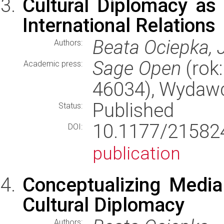
Cultural Diplomacy as
International Relations
Beata Ociepka, 
Authors:
Sage Open
(rok:
Academic press:
46034), Wydaw
Published
Status:
10.1177/2158
DOI:
publication
Conceptualizing Media
Cultural Diplomacy
Authors: