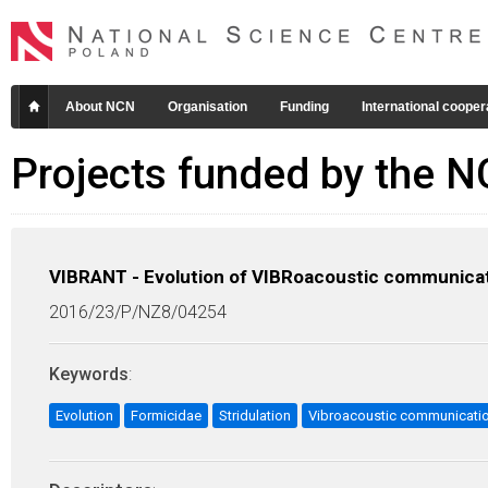
About NCN
Organisation
Funding
International cooper
Projects funded by the 
VIBRANT - Evolution of VIBRoacoustic communicat
2016/23/P/NZ8/04254
Keywords
:
Evolution
Formicidae
Stridulation
Vibroacoustic communicati