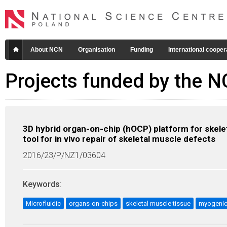
About NCN
Organisation
Funding
International cooper
Projects funded by the 
3D hybrid organ-on-chip (hOCP) platform for skelet
tool for in vivo repair of skeletal muscle defects
2016/23/P/NZ1/03604
Keywords
:
Microfluidic
organs-on-chips
skeletal muscle tissue
myogenic