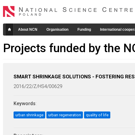
About NCN
Organisation
Funding
International cooper
Projects funded by the 
SMART SHRINKAGE SOLUTIONS - FOSTERING RESIL
2016/22/Z/HS4/00629
Keywords
:
urban shrinkage
urban regeneration
quality of life