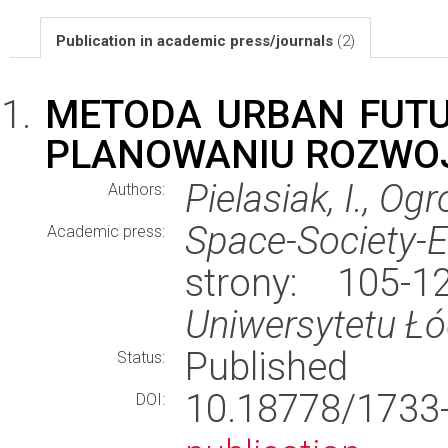
Publication in academic press/journals
(2)
METODA URBAN FUTU
PLANOWANIU ROZWOJ
Pielasiak, I., Og
Authors:
Space-Society
Academic press:
strony: 105-
Uniwersytetu Ł
Published
Status:
10.18778/173
DOI: