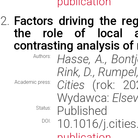
publication
Factors driving the re
the role of local 
contrasting analysis of
Hasse, A., Bontj
Authors:
Rink, D., Rumpel,
Cities
(rok: 202
Academic press:
Wydawca:
Elsev
Published
Status:
10.1016/j.cit
DOI:
publication