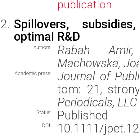
publication
Spillovers, subsidie
optimal R&D
Rabah Amir,
Authors:
Machowska, Jo
Journal of Pub
Academic press:
tom: 21, stro
Periodicals, LLC
Published
Status:
10.1111/jpet.1
DOI: