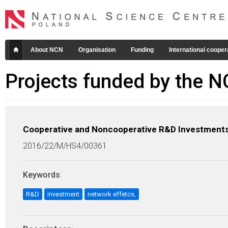
About NCN
Organisation
Funding
International cooper
Projects funded by the 
Cooperative and Noncooperative R&D Investments 
2016/22/M/HS4/00361
Keywords
:
R&D
investment
network effetcs,