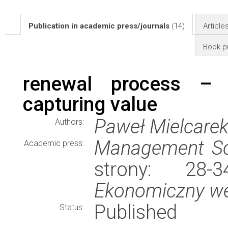
Publication in academic press/journals
(14)
Article
Book pu
renewal process – 
capturing value
Paweł Mielcare
Authors:
Management Sc
Academic press:
strony: 28
Ekonomiczny w
Published
Status: