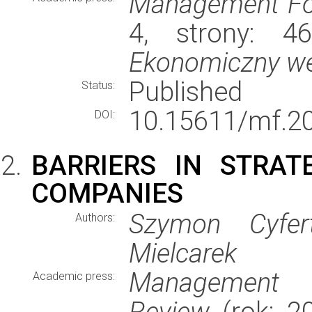
Management F
4, strony: 
Ekonomiczny w
Published
Status:
10.15611/mf.20
DOI:
BARRIERS IN STRAT
COMPANIES
Szymon Cyfer
Authors:
Mielcarek
Management a
Academic press:
Review
(rok: 20