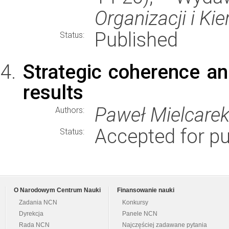
Organizacji i K
Published
Status:
Strategic coherence an
results
Paweł Mielcare
Authors:
Accepted for pu
Status:
O Narodowym Centrum Nauki
Finansowanie nauki
Zadania NCN
Konkursy
Dyrekcja
Panele NCN
Rada NCN
Najczęściej zadawane pytania