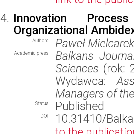
Innovation Proce
Organizational Ambidex
Paweł Mielcare
Authors:
Balkans Journa
Academic press:
Sciences
(rok: 2
Wydawca:
As
Managers of the
Published
Status:
10.31410/Balka
DOI:
to the publicatio