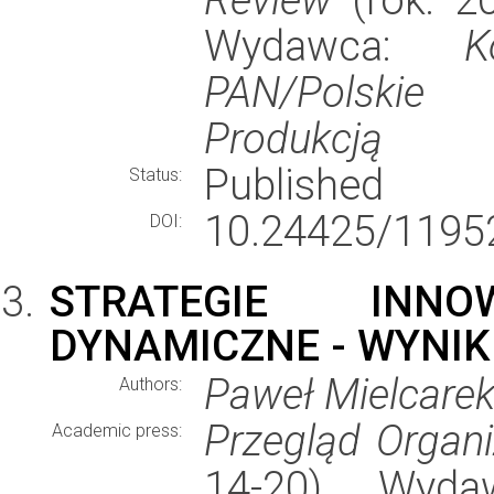
Wydawca:
K
PAN/Polskie
Produkcją
Published
Status:
10.24425/1195
DOI:
STRATEGIE INN
DYNAMICZNE - WYNIK
Paweł Mielcare
Authors:
Przegląd Organi
Academic press:
14-20), Wyd