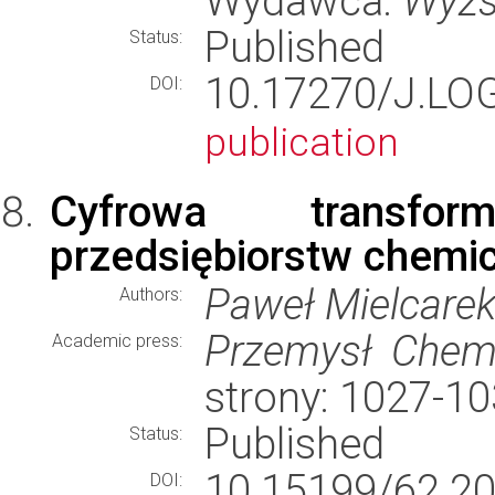
Wydawca:
Wyżs
Published
Status:
10.17270/J.L
DOI:
publication
Cyfrowa transfo
przedsiębiorstw chemi
Paweł Mielcare
Authors:
Przemysł Chem
Academic press:
strony: 1027-1
Published
Status:
10.15199/62.20
DOI: