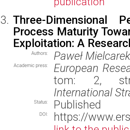
publication
Three-Dimensional Pe
Process Maturity Towa
Exploitation: A Resear
Paweł Mielcare
Authors:
European Resea
Academic press:
tom: 2, str
International S
Published
Status:
https://www.er
DOI:
link to the publi