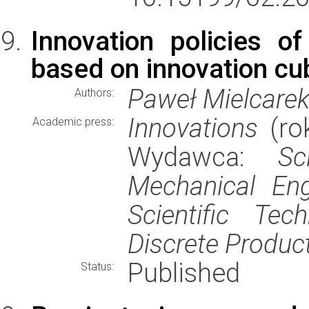
Innovation policies of
based on innovation cu
Paweł Mielcare
Authors:
Innovations
(rok
Academic press:
Wydawca:
Sc
Mechanical Eng
Scientific Tec
Discrete Produc
Published
Status: