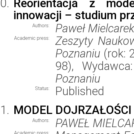
Reorientacja z mode
innowacji – studium pr
Paweł Mielcare
Authors:
Zeszyty Nauko
Academic press:
Poznaniu
(rok: 2
98), Wydawc
Poznaniu
Published
Status:
MODEL DOJRZAŁOŚCI
PAWEŁ MIELCA
Authors:
Academic press: