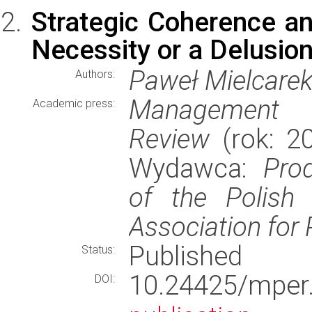
Strategic Coherence a
Necessity or a Delusio
Paweł Mielcare
Authors:
Management a
Academic press:
Review
(rok: 20
Wydawca:
Pro
of the Polish
Association fo
Published
Status:
10.24425/mpe
DOI: