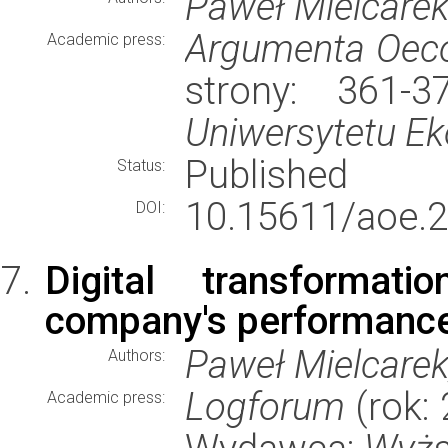
Paweł Mielcare
Argumenta Oec
Academic press:
strony: 361-
Uniwersytetu E
Published
Status:
10.15611/aoe.2
DOI:
Digital transforma
company's performanc
Paweł Mielcarek
Authors:
Logforum
(rok: 
Academic press: