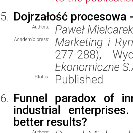
Dojrzałość procesowa 
Paweł Mielcare
Authors:
Marketing i Ry
Academic press:
277-288), W
Ekonomiczne S.
Published
Status:
Funnel paradox of inn
industrial enterprise
better results?
Authors: