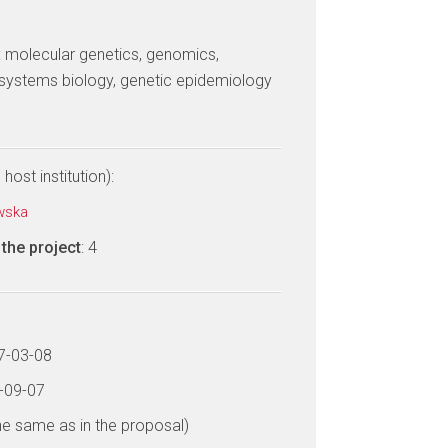
: molecular genetics, genomics,
 systems biology, genetic epidemiology
host institution):
ewska
the project
: 4
17-03-08
1-09-07
he same as in the proposal)