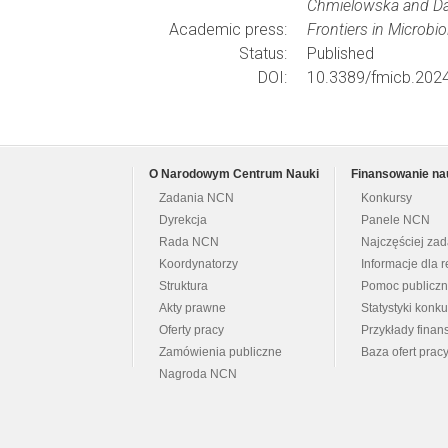
Chmielowska and Dar
Academic press:
Frontiers in Microbi
Status:
Published
DOI:
10.3389/fmicb.202
O Narodowym Centrum Nauki
Finansowanie na
Zadania NCN
Konkursy
Dyrekcja
Panele NCN
Rada NCN
Najczęściej za
Koordynatorzy
Informacje dla r
Struktura
Pomoc publicz
Akty prawne
Statystyki konk
Oferty pracy
Przykłady fina
Zamówienia publiczne
Baza ofert prac
Nagroda NCN