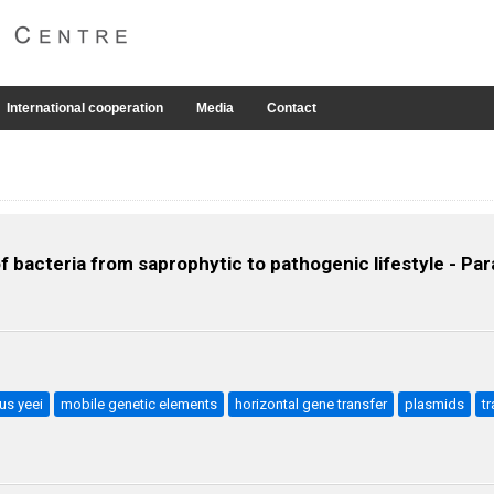
International cooperation
Media
Contact
of bacteria from saprophytic to pathogenic lifestyle - P
us yeei
mobile genetic elements
horizontal gene transfer
plasmids
t