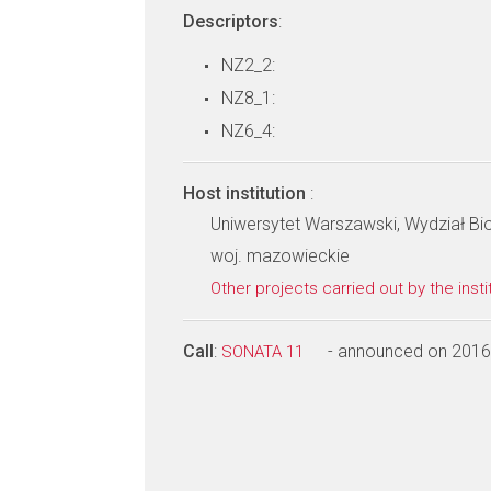
Descriptors
:
NZ2_2:
NZ8_1:
NZ6_4:
Host institution
:
Uniwersytet Warszawski, Wydział Bio
woj. mazowieckie
Other projects carried out by the insti
Call
:
- announced on 2016
SONATA 11