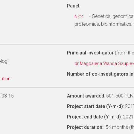
Panel
:
- Genetics, genomics
NZ2
proteomics, bioinformatics,
Principal investigator
(from the 
logii
dr Magdalena Wanda Szupl
Number of co-investigators in 
tution
-03-15
Amount awarded
: 501 500 PLN
Project start date (Y-m-d)
: 20
Project end date (Y-m-d)
: 202
Project duration:
: 54 months (t