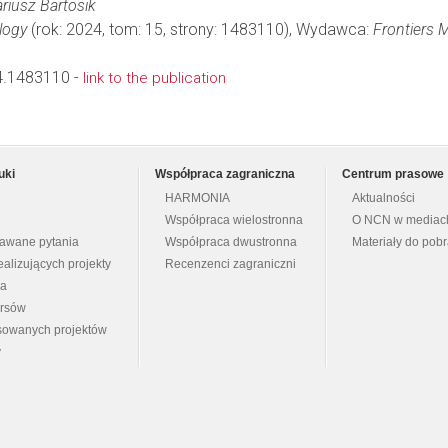
iusz Bartosik
ology
(rok: 2024, tom: 15, strony: 1483110), Wydawca:
Frontiers 
4.1483110 -
link to the publication
uki
Współpraca zagraniczna
Centrum prasowe
HARMONIA
Aktualności
Współpraca wielostronna
O NCN w mediac
dawane pytania
Współpraca dwustronna
Materiały do pob
ealizujących projekty
Recenzenci zagraniczni
na
ursów
nsowanych projektów
y