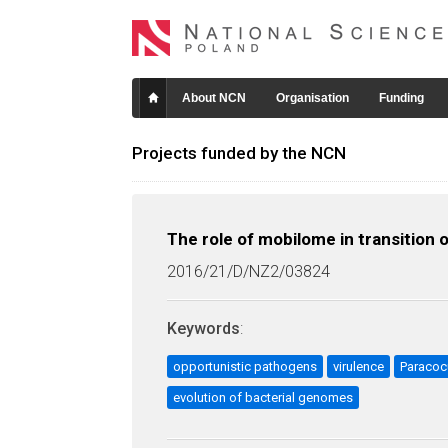
About NCN
Organisation
Funding
Projects funded by the NCN
The role of mobilome in transition 
2016/21/D/NZ2/03824
Keywords
:
opportunistic pathogens
virulence
Paracoc
evolution of bacterial genomes