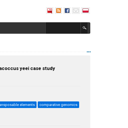
aracoccus yeei case study
ransposable elements
comparative genomics