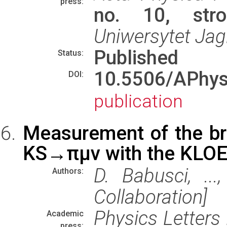
press:
no. 10, stro
Uniwersytet Jagi
Published
Status:
10.5506/APhy
DOI:
publication
Measurement of the bra
KS→πμν with the KLOE
D. Babusci, ..
Authors:
Collaboration]
Physics Letters
Academic
press: