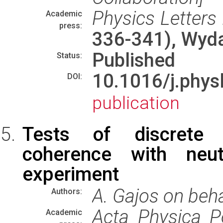
Physics Letters
Academic
press:
336-341), Wyd
Published
Status:
10.1016/j.phy
DOI:
publication
Tests of discrete
coherence with neu
experiment
A. Gajos on beha
Authors:
Acta Physica P
Academic