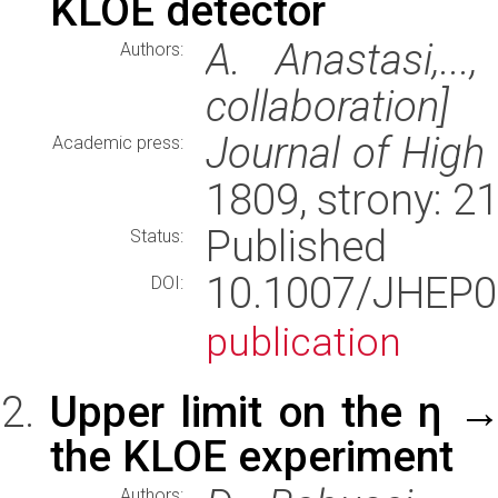
KLOE detector
A. Anastasi,..
Authors:
collaboration]
Journal of High
Academic press:
1809, strony: 2
Published
Status:
10.1007/JHE
DOI:
publication
Upper limit on the η →
the KLOE experiment
Authors: