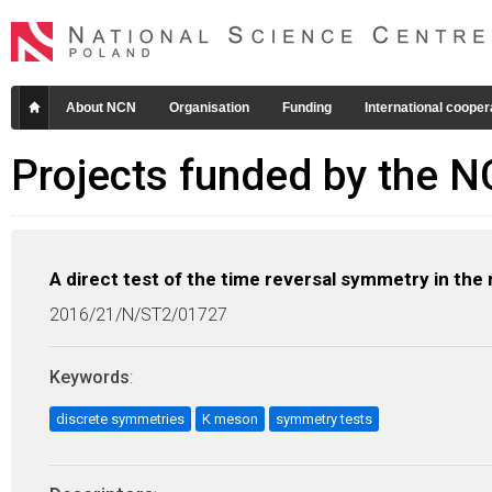
About NCN
Organisation
Funding
International cooper
Projects funded by the 
A direct test of the time reversal symmetry in th
2016/21/N/ST2/01727
Keywords
:
discrete symmetries
K meson
symmetry tests