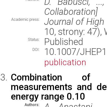
D. Babusci, ..
Collaboration]
Journal of High
Academic press:
10, strony: 47)
Published
Status:
10.1007/JHE
DOI:
publication
Combination of 
measurements and det
energy range 0.10
A. Anastani,..
Authors: