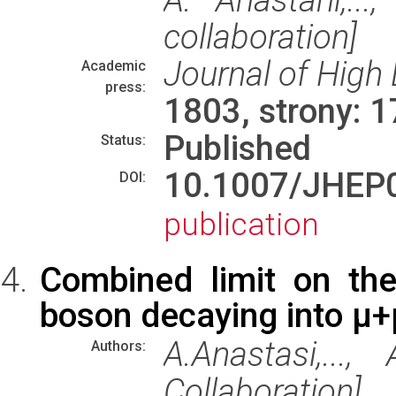
collaboration]
Journal of High
Academic
press:
1803, strony: 
Published
Status:
10.1007/JHE
DOI:
publication
Combined limit on the
boson decaying into μ
A.Anastasi,...
Authors:
Collaboration]