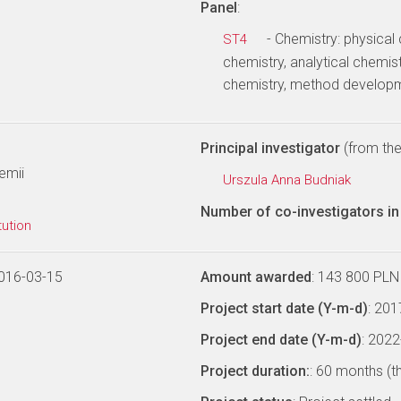
Panel
:
- Chemistry: physical
ST4
chemistry, analytical chemist
chemistry, method develop
Principal investigator
(from the 
emii
Urszula Anna Budniak
Number of co-investigators in 
tution
016-03-15
Amount awarded
: 143 800 PLN
Project start date (Y-m-d)
: 20
Project end date (Y-m-d)
: 202
Project duration:
: 60 months (t