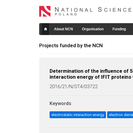
About NCN
Organisation
Funding
Projects funded by the NCN
Determination of the influence of 
interaction energy of IFIT proteins
2016/21/N/ST4/03722
Keywords
:
electrostatic interaction energy
electron densi