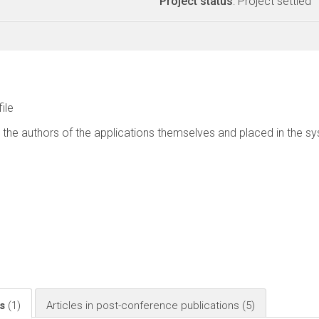
Project status
: Project settled
file
 the authors of the applications themselves and placed in the s
ls
(1)
Articles in post-conference publications
(5)