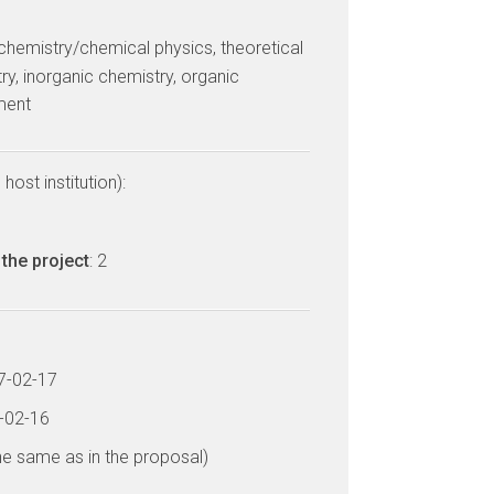
 chemistry/chemical physics, theoretical
ry, inorganic chemistry, organic
ment
host institution):
the project
: 2
17-02-17
2-02-16
he same as in the proposal)