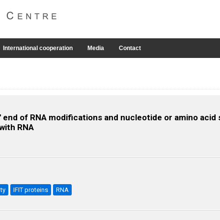
International cooperation
Media
Contact
5' end of RNA modifications and nucleotide or amino acid
 with RNA
ty
IFIT proteins
RNA