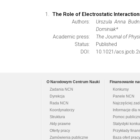
The Role of Electrostatic Interact
Authors:
Urszula Anna Budnia
Dominiak*
Academic press:
The Journal of Phys
Status:
Published
DOI:
10.1021/acs.jpcb.
O Narodowym Centrum Nauki
Finansowanie na
Zadania NCN
Konkursy
Dyrekcja
Panele NCN
Rada NCN
Najczęściej za
Koordynatorzy
Informacje dla r
Struktura
Pomoc publicz
Akty prawne
Statystyki konk
Oferty pracy
Przykłady fina
Zamówienia publiczne
Baza ofert prac