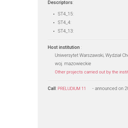
Descriptors
:
ST4_15:
ST4_4:
ST4_13:
Host institution
:
Uniwersytet Warszawski, Wydział Ch
woj. mazowieckie
Other projects carried out by the insti
Call
:
- announced on 2
PRELUDIUM 11