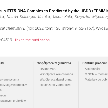
ions in IFIT5-RNA Complexes Predicted by the UBDB+EPMM
k, Natalia Katarzyna Karolak, Marta Kulik, Krzysztof Młynarcz
ical Chemistry B
(rok: 2022, tom: 126, strony: 9152-9167), Wyda
2c04519 -
link to the publication
uki
Współpraca zagraniczna
Centrum prasowe
HARMONIA
Aktualności
Współpraca wielostronna
O NCN w mediac
dawane pytania
Współpraca dwustronna
Materiały do pob
ealizujących projekty
Recenzenci zagraniczni
na
ursów
nsowanych projektów
y