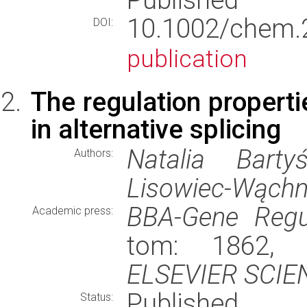
10.1002/che
DOI:
publication
The regulation propert
in alternative splicing
Natalia Barty
Authors:
Lisowiec-Wąchn
BBA-Gene Regu
Academic press:
tom: 1862, s
ELSEVIER SCIE
Published
Status: