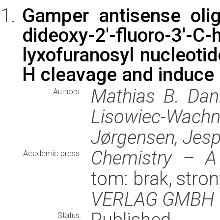
Gamper antisense oligo
dideoxy-2'-fluoro-3'-C
lyxofuranosyl nucleotid
H cleavage and induce 
Mathias B. Dan
Authors:
Lisowiec-Wachn
Jørgensen, Jes
Chemistry – A
Academic press:
tom: brak, stro
VERLAG GMBH
Published
Status: