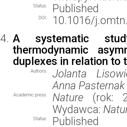
Published
Status:
10.1016/j.omtn
DOI:
A systematic stu
thermodynamic asym
duplexes in relation to 
Jolanta Lisowi
Authors:
Anna Pasternak
Nature
(rok: 2
Academic press:
Wydawca:
Natu
Published
Status: