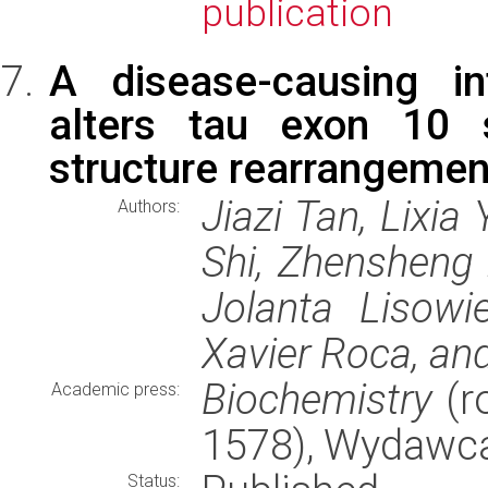
publication
A disease-causing in
alters tau exon 10 
structure rearrangemen
Jiazi Tan, Lixia
Authors:
Shi, Zhensheng 
Jolanta Lisowi
Xavier Roca, a
Biochemistry
(ro
Academic press:
1578), Wydawc
Status: