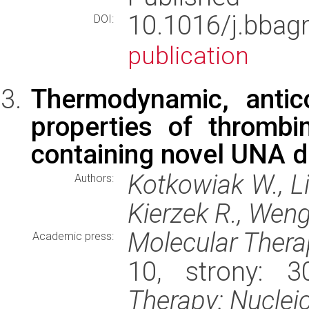
10.1016/j.bba
DOI:
publication
Thermodynamic, antico
properties of thromb
containing novel UNA d
Kotkowiak W., L
Authors:
Kierzek R., Weng
Molecular Thera
Academic press:
10, strony: 
Therapy: Nuclei