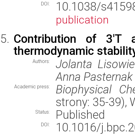
10.1038/s415
DOI:
publication
Contribution of 3′T
thermodynamic stabilit
Jolanta Lisowi
Authors:
Anna Pasternak
Biophysical Ch
Academic press:
strony: 35-39)
Published
Status:
10.1016/j.bp
DOI: