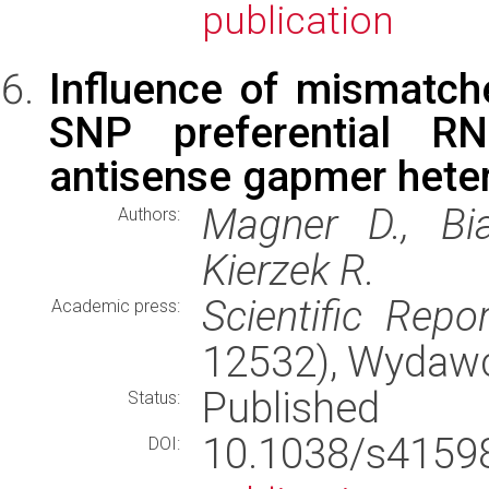
publication
Influence of mismatch
SNP preferential 
antisense gapmer hete
Magner D., Bia
Authors:
Kierzek R.
Scientific Repo
Academic press:
12532), Wydaw
Published
Status:
10.1038/s415
DOI: