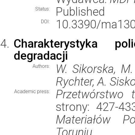
Published
Status:
10.3390/ma130
DOI:
Charakterystyka po
degradacji
W. Sikorska, M.
Authors:
Rychter, A. Sis
Przetwórstwo 
Academic press:
strony: 427-4
Materiałów P
Toruniu