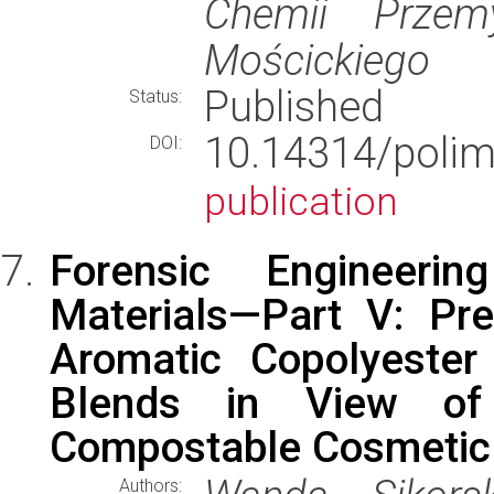
Chemii Przem
Mościckiego
Published
Status:
10.14314/poli
DOI:
publication
Forensic Engineeri
Materials—Part V: Pre
Aromatic Copolyester
Blends in View of 
Compostable Cosmetic
Authors: