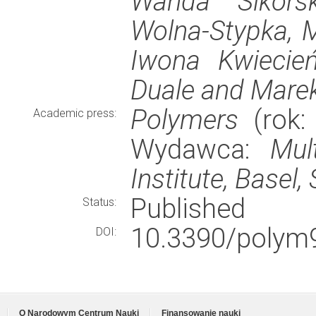
Wanda Sikors
Wolna-Stypka, 
Iwona Kwiecie
Duale and Mare
Polymers
(rok: 
Academic press:
Wydawca:
Mul
Institute, Basel,
Published
Status:
10.3390/polym
DOI:
O Narodowym Centrum Nauki
Finansowanie nauki