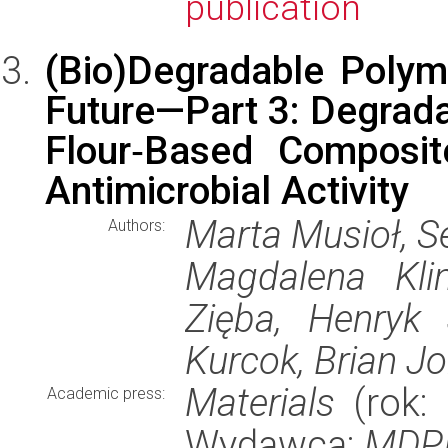
publication
(Bio)Degradable Polyme
Future—Part 3: Degrad
Flour‐Based Composit
Antimicrobial Activity
Marta Musioł, S
Authors:
Magdalena Kli
Zięba, Henryk 
Kurcok, Brian J
Materials
(rok: 
Academic press:
Wydawca:
MDP