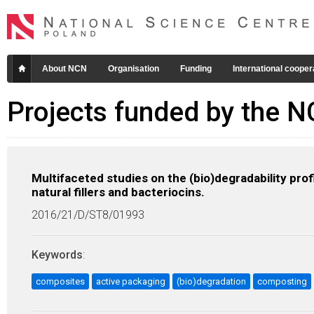
About NCN
Organisation
Funding
International cooper
Projects funded by the 
Multifaceted studies on the (bio)degradability pro
natural fillers and bacteriocins.
2016/21/D/ST8/01993
Keywords
:
composites
active packaging
(bio)degradation
composting