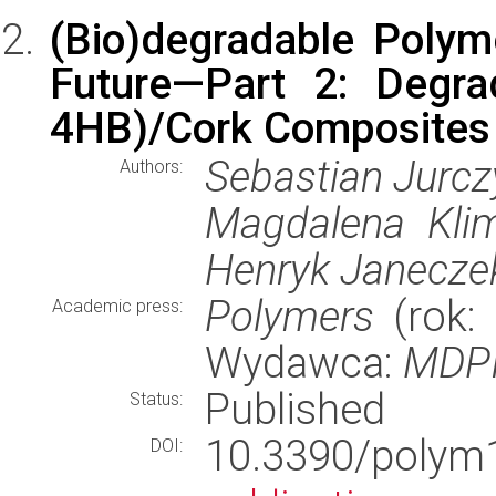
(Bio)degradable Polyme
Future—Part 2: Degra
4HB)/Cork Composites 
Sebastian Jurcz
Authors:
Magdalena Klim
Henryk Janecze
Polymers
(rok: 
Academic press:
Wydawca:
MDP
Published
Status:
10.3390/pol
DOI: