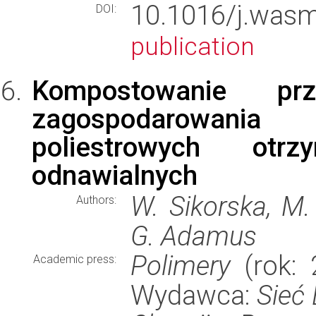
10.1016/j.was
DOI:
publication
Kompostowanie pr
zagospodarowania
poliestrowych ot
odnawialnych
W. Sikorska, M.
Authors:
G. Adamus
Polimery
(rok: 
Academic press:
Wydawca:
Sieć