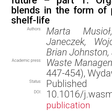
future – part 1. Org
blends in the form of
shelf-life
Marta Musioł
Authors:
Janeczek, Woj
Brian Johnston,
Waste Manage
Academic press:
447-454), Wyd
Published
Status:
10.1016/j.was
DOI:
publication