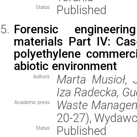
Published
Status:
Forensic engineeri
materials Part IV: Ca
polyethylene commerci
abiotic environment
Marta Musioł, 
Authors:
Iza Radecka, G
Waste Manage
Academic press:
20-27), Wydaw
Published
Status: