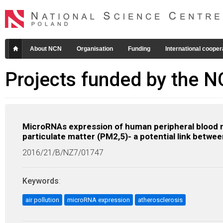
About NCN
Organisation
Funding
International cooper
Projects funded by the 
MicroRNAs expression of human peripheral blood m
particulate matter (PM2,5)- a potential link betwee
2016/21/B/NZ7/01747
Keywords
:
air pollution
microRNA expression
atherosclerosis