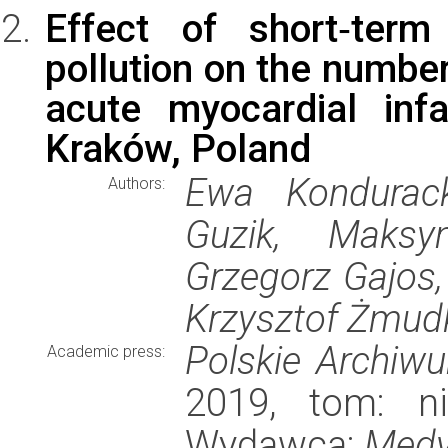
Effect of short‑term
pollution on the number
acute myocardial inf
Kraków, Poland
Ewa Kondurack
Authors:
Guzik, Maksym
Grzegorz Gajos,
Krzysztof Żmud
Polskie Archi
Academic press:
2019, tom: ni
Wydawca:
Medy