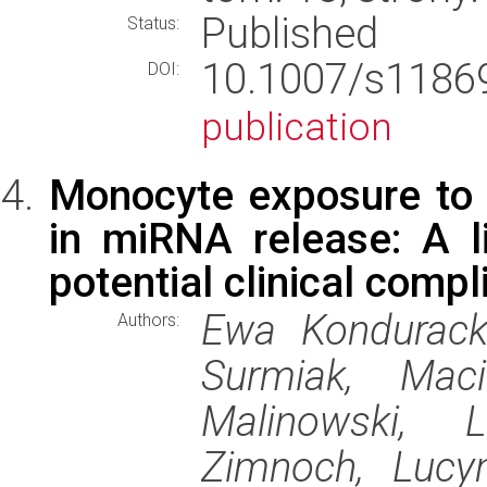
Published
Status:
10.1007/s118
DOI:
publication
Monocyte exposure to f
in miRNA release: A l
potential clinical compl
Ewa Konduracka
Authors:
Surmiak, Maci
Malinowski, 
Zimnoch, Lucy