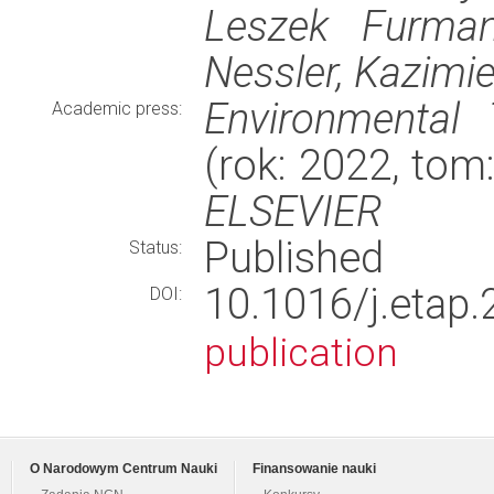
Leszek Furman
Nessler, Kazimi
Environmental
Academic press:
(rok: 2022, tom
ELSEVIER
Published
Status:
10.1016/j.eta
DOI:
publication
O Narodowym Centrum Nauki
Finansowanie nauki