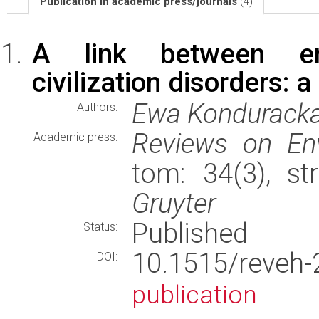
Publication in academic press/journals
(4)
A link between env
civilization disorders: a
Ewa Kondurack
Authors:
Reviews on Env
Academic press:
tom: 34(3), s
Gruyter
Published
Status:
10.1515/reve
DOI:
publication