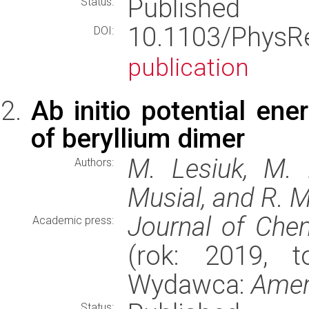
Published
Status:
10.1103/Phys
DOI:
publication
Ab initio potential ene
of beryllium dimer
M. Lesiuk, M. 
Authors:
Musial, and R. 
Journal of Che
Academic press:
(rok: 2019, t
Wydawca:
Amer
Status: