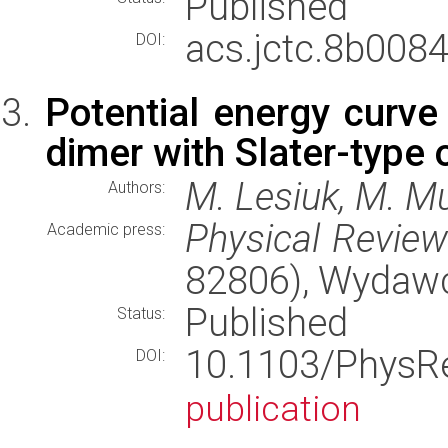
Published
acs.jctc.8b0084
DOI:
Potential energy curve 
dimer with Slater-type o
M. Lesiuk, M. M
Authors:
Physical Revie
Academic press:
82806), Wydaw
Published
Status:
10.1103/Phys
DOI:
publication