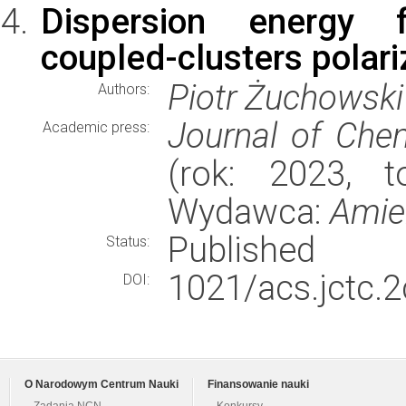
Dispersion energy 
coupled-clusters polari
Piotr Żuchowski
Authors:
Journal of Che
Academic press:
(rok: 2023, t
Wydawca:
Amie
Published
Status:
1021/acs.jctc.
DOI:
O Narodowym Centrum Nauki
Finansowanie nauki