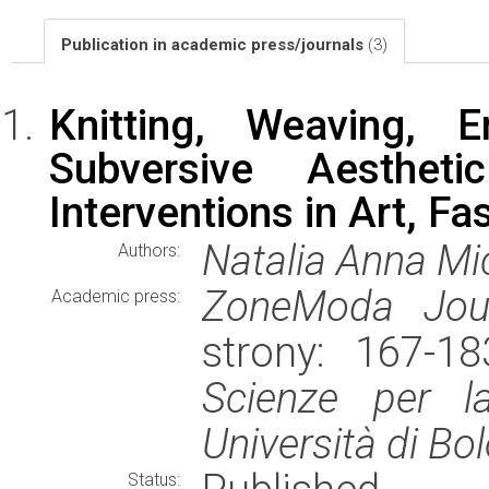
Publication in academic press/journals
(3)
Knitting, Weaving, E
Subversive Aestheti
Interventions in Art, F
Natalia Anna M
Authors:
ZoneModa Jou
Academic press:
strony: 167-1
Scienze per la
Università di Bo
Status: