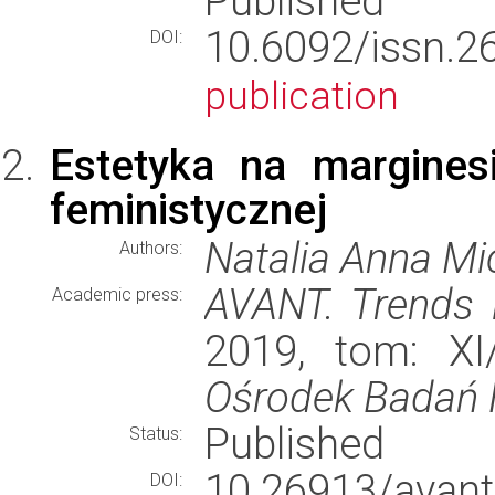
Published
10.6092/issn.
DOI:
publication
Estetyka na margines
feministycznej
Natalia Anna M
Authors:
AVANT. Trends i
Academic press:
2019, tom: XI
Ośrodek Badań F
Published
Status:
10.26913/ava
DOI: