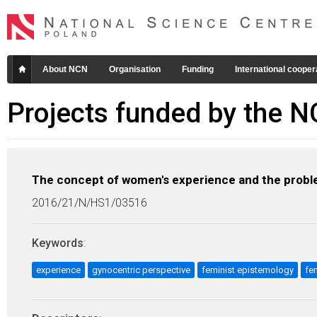
About NCN
Organisation
Funding
International cooper
Projects funded by the 
The concept of women's experience and the proble
2016/21/N/HS1/03516
Keywords
:
experience
gynocentric perspective
feminist epistemology
fe