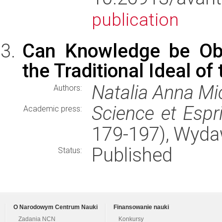
publication
Can Knowledge be Obje
the Traditional Ideal of
Natalia Anna M
Authors:
Science et Espri
Academic press:
179-197), Wyd
Published
Status:
O Narodowym Centrum Nauki
Finansowanie nauki
Zadania NCN
Konkursy