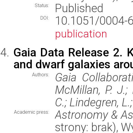
Published
Status:
10.1051/0004
DOI:
publication
Gaia Data Release 2. K
and dwarf galaxies aro
Gaia Collaborat
Authors:
McMillan, P. J.; 
C.; Lindegren, L.;
Astronomy & As
Academic press:
strony: brak), 