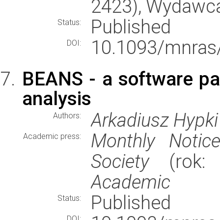
2423), Wydawc
Published
Status:
10.1093/mnras
DOI:
BEANS - a software pac
analysis
Arkadiusz Hypki
Authors:
Monthly Notic
Academic press:
Society
(rok:
Academic
Published
Status:
DOI: