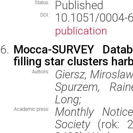
Published
Status:
10.1051/0004
DOI:
publication
Mocca-SURVEY Databas
filling star clusters h
Giersz, Miroslaw
Authors:
Spurzem, Rain
Long;
Monthly Notic
Academic press:
Society
(rok: 2