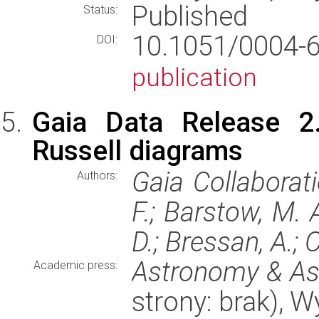
Published
Status:
10.1051/0004
DOI:
publication
Gaia Data Release 2.
Russell diagrams
Gaia Collaborat
Authors:
F.; Barstow, M. A.
D.; Bressan, A.; C
Astronomy & As
Academic press:
strony: brak), 