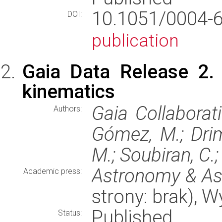
10.1051/0004
DOI:
publication
Gaia Data Release 2.
kinematics
Gaia Collaborati
Authors:
Gómez, M.; Drim
M.; Soubiran, C.;
Astronomy & As
Academic press:
strony: brak), 
Published
Status: