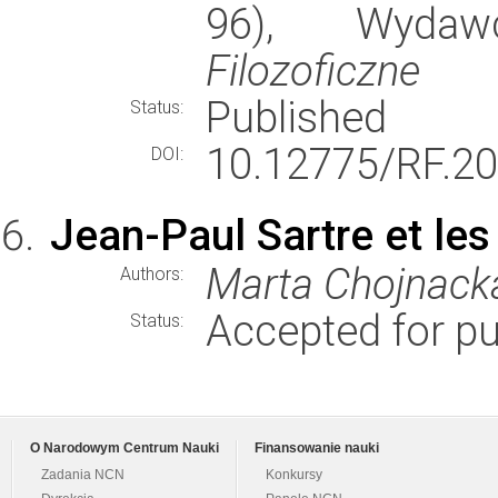
96), Wyda
Filozoficzne
Published
Status:
10.12775/RF.20
DOI:
Jean-Paul Sartre et les
Marta Chojnack
Authors:
Accepted for pu
Status:
O Narodowym Centrum Nauki
Finansowanie nauki
Zadania NCN
Konkursy