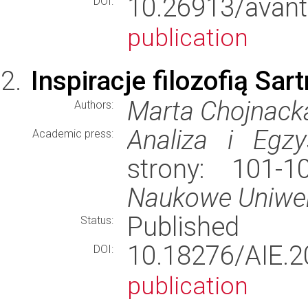
10.26913/ava
DOI:
publication
Inspiracje filozofią Sart
Marta Chojnack
Authors:
Analiza i Egzy
Academic press:
strony: 101-
Naukowe Uniwer
Published
Status:
10.18276/AIE
DOI:
publication