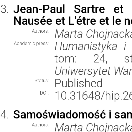
Jean-Paul Sartre et 
Nausée et L'étre et le 
Marta Chojnack
Authors:
Humanistyka i
Academic press:
tom: 24, st
Uniwersytet War
Published
Status:
10.31648/hip.2
DOI:
Samoświadomość i sam
Marta Chojnack
Authors: