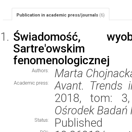
Publication in academic press/journals
(6)
Świadomość, wyob
Sartre'owskim p
fenomenologicznej
Marta Chojnack
Authors:
Avant. Trends i
Academic press:
2018, tom: 3,
Ośrodek Badań F
Published
Status: