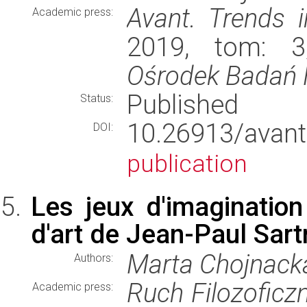
Avant. Trends i
Academic press:
2019, tom: 3
Ośrodek Badań F
Published
Status:
10.26913/ava
DOI:
publication
Les jeux d'imagination
d'art de Jean-Paul Sar
Marta Chojnack
Authors:
Ruch Filozoficz
Academic press: