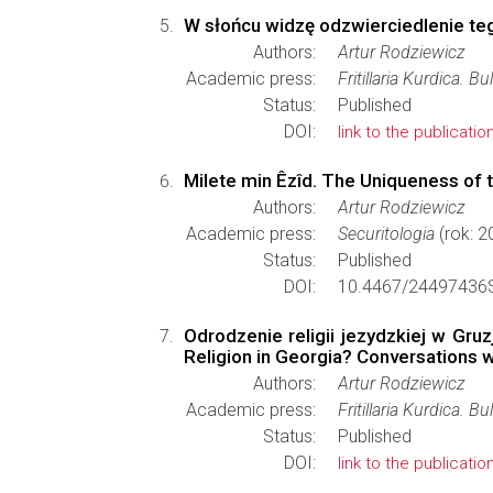
W słońcu widzę odzwierciedlenie 
Authors:
Artur Rodziewicz
Academic press:
Fritillaria Kurdica. B
Status:
Published
DOI:
link to the publicatio
Milete min Êzîd. The Uniqueness of 
Authors:
Artur Rodziewicz
Academic press:
Securitologia
(rok: 2
Status:
Published
DOI:
10.4467/24497436S
Odrodzenie religii jezydzkiej w Gru
Religion in Georgia? Conversations wi
Authors:
Artur Rodziewicz
Academic press:
Fritillaria Kurdica. B
Status:
Published
DOI:
link to the publicatio