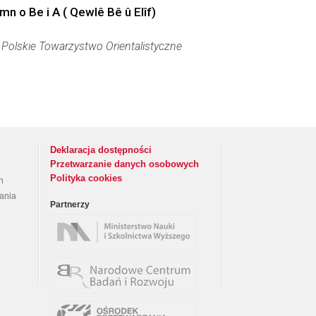
o Be i A ( Qewlê Bê û Elîf)
:
Polskie Towarzystwo Orientalistyczne
Deklaracja dostępności
Przetwarzanie danych osobowych
Polityka cookies
h
rania
Partnerzy