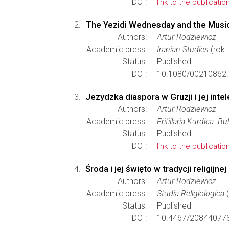
DOI:
link to the publicatio
The Yezidi Wednesday and the Music
Authors:
Artur Rodziewicz
Academic press:
Iranian Studies
(rok:
Status:
Published
DOI:
10.1080/00210862.
Jezydzka diaspora w Gruzji i jej intel
Authors:
Artur Rodziewicz
Academic press:
Fritillaria Kurdica. B
Status:
Published
DOI:
link to the publicatio
Środa i jej święto w tradycji religijn
Authors:
Artur Rodziewicz
Academic press:
Studia Religiologica
(
Status:
Published
DOI:
10.4467/20844077S