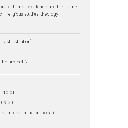
ons of human existence and the nature
ion, religious studies, theology
host institution):
the project
: 2
16-10-01
9-09-30
he same as in the proposal)