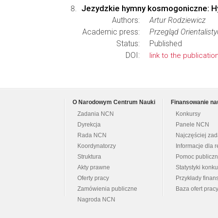
Jezydzkie hymny kosmogoniczne: Hym
Authors:
Artur Rodziewicz
Academic press:
Przegląd Orientalist
Status:
Published
DOI:
link to the publicatio
O Narodowym Centrum Nauki
Finansowanie na
Zadania NCN
Konkursy
Dyrekcja
Panele NCN
Rada NCN
Najczęściej za
Koordynatorzy
Informacje dla r
Struktura
Pomoc publicz
Akty prawne
Statystyki konk
Oferty pracy
Przykłady fina
Zamówienia publiczne
Baza ofert prac
Nagroda NCN