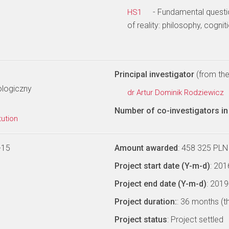
- Fundamental questi
HS1
of reality: philosophy, cognit
Principal investigator
(from the 
ologiczny
dr Artur Dominik Rodziewicz
Number of co-investigators in 
tution
-15
Amount awarded
: 458 325 PLN
Project start date (Y-m-d)
: 20
Project end date (Y-m-d)
: 201
Project duration:
: 36 months (t
Project status
: Project settled