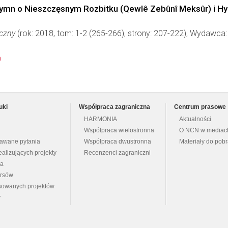
n o Nieszczęsnym Rozbitku (Qewlê Zebûnî Meksûr) i Hymn 
yczny
(rok: 2018, tom: 1-2 (265-266), strony: 207-222), Wydawca
n
uki
Współpraca zagraniczna
Centrum prasowe
HARMONIA
Aktualności
Współpraca wielostronna
O NCN w mediac
dawane pytania
Współpraca dwustronna
Materiały do pob
ealizujących projekty
Recenzenci zagraniczni
na
ursów
nsowanych projektów
y