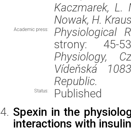
Kaczmarek, L. 
Nowak, H. Kraus
Physiological 
Academic press:
strony: 45-
Physiology, 
Vídeňská 108
Republic.
Published
Status:
Spexin in the physiolo
interactions with insuli