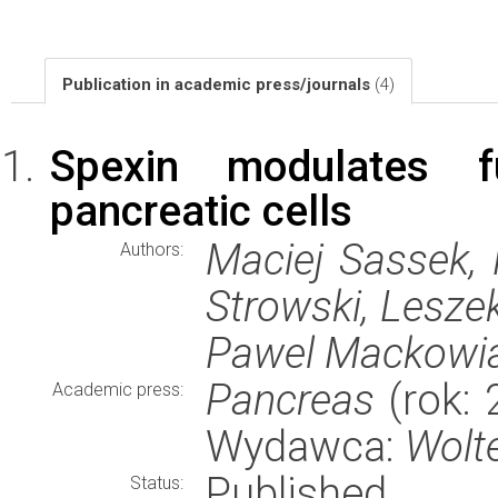
Publication in academic press/journals
(4)
Spexin modulates f
pancreatic cells
Maciej Sassek, 
Authors:
Strowski, Lesze
Pawel Mackowi
Pancreas
(rok: 
Academic press:
Wydawca:
Wolt
Published
Status: