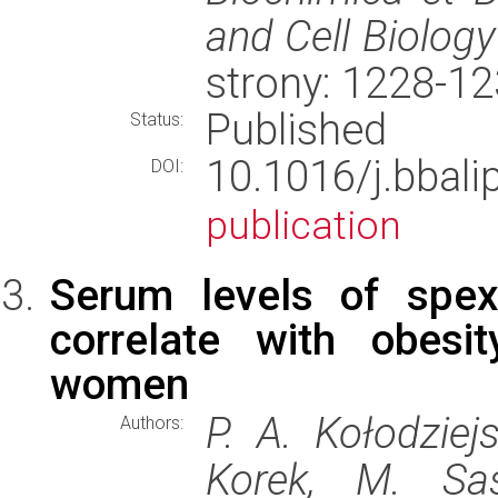
and Cell Biology
strony: 1228-1
Published
Status:
10.1016/j.bba
DOI:
publication
Serum levels of spex
correlate with obesi
women
P. A. Kołodziej
Authors:
Korek, M. Sas