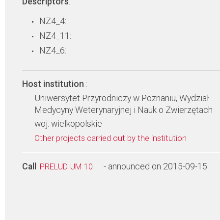
Descriptors
:
NZ4_4:
NZ4_11:
NZ4_6:
Host institution
:
Uniwersytet Przyrodniczy w Poznaniu, Wydział
Medycyny Weterynaryjnej i Nauk o Zwierzętach
woj. wielkopolskie
Other projects carried out by the institution
Call
:
- announced on 2015-09-15
PRELUDIUM 10