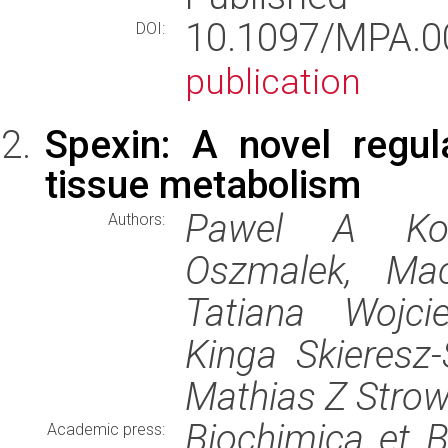
10.1097/MPA.
DOI:
publication
Spexin: A novel regul
tissue metabolism
Pawel A Kolo
Authors:
Oszmalek, Mac
Tatiana Wojci
Kinga Skieresz
Mathias Z Strow
Biochimica et B
Academic press: