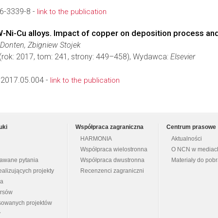
6-3339-8 -
link to the publication
W-Ni-Cu alloys. Impact of copper on deposition process and
 Donten, Zbigniew Stojek
(rok: 2017, tom: 241, strony: 449–458), Wydawca:
Elsevier
.2017.05.004 -
link to the publication
uki
Współpraca zagraniczna
Centrum prasowe
HARMONIA
Aktualności
Współpraca wielostronna
O NCN w mediac
dawane pytania
Współpraca dwustronna
Materiały do pob
ealizujących projekty
Recenzenci zagraniczni
na
ursów
nsowanych projektów
y