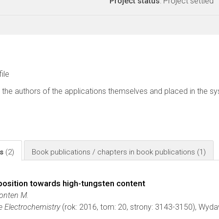
Project status
: Project settled
file
 the authors of the applications themselves and placed in the s
ls
(2)
Book publications / chapters in book publications
(1)
position towards high-tungsten content
 Donten M.
te Electrochemistry
(rok: 2016, tom: 20, strony: 3143-3150), Wyd