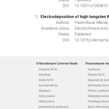
DOI:
10.1007/s10008-01
Electrodeposition of high-tungsten 
Authors:
Pawel Bacal, Mikolaj
Academic press:
Electrochimica Acta
Status:
Published
DOI:
10.1016/j.electacta
O Narodowym Centrum Nauki
Finansowanie na
Zadania NCN
Konkursy
Dyrekcja
Panele NCN
Rada NCN
Najczęściej za
Koordynatorzy
Informacje dla r
Struktura
Pomoc publicz
Akty prawne
Statystyki konk
Oferty pracy
Przykłady fina
Zamówienia publiczne
Baza ofert prac