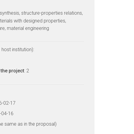
 synthesis, structure-properties relations,
erials with designed properties,
re, material engineering
host institution):
the project
: 2
16-02-17
7-04-16
he same as in the proposal)