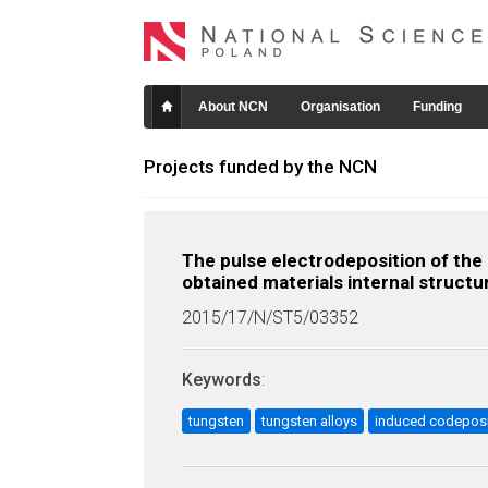
About NCN
Organisation
Funding
Projects funded by the NCN
The pulse electrodeposition of the
obtained materials internal structu
2015/17/N/ST5/03352
Keywords
:
tungsten
tungsten alloys
induced codeposi