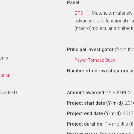
Panel
:
- Materials: materials
ST5
advanced and functional mat
(macro)molecular architectu
Principal investigator
(from the 
emii
Paweł Tomasz Bącal
Number of co-investigators in 
tution
15-03-16
Amount awarded
: 49 999 PLN
Project start date (Y-m-d)
: 20
Project end date (Y-m-d)
: 201
Project duration:
: 14 months (t