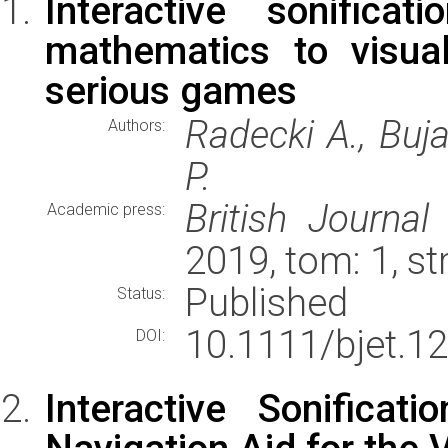
Interactive sonifica
mathematics to visual
serious games
Radecki A., Buja
Authors:
P.
British Journa
Academic press:
2019, tom: 1, s
Published
Status:
10.1111/bjet.1
DOI:
Interactive Sonifica