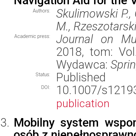
Navigation Aid for the 
Skulimowski P.,
Authors:
M., Rzeszotarski 
Journal on Mul
Academic press:
2018, tom: Vol
Wydawca:
Spri
Published
Status:
10.1007/s121
DOI:
publication
Mobilny system wspom
osób z niepełnosprawn