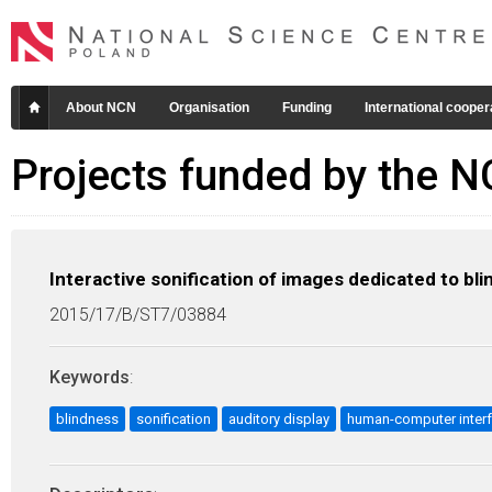
About NCN
Organisation
Funding
International cooper
Projects funded by the 
Interactive sonification of images dedicated to bli
2015/17/B/ST7/03884
Keywords
:
blindness
sonification
auditory display
human-computer inter