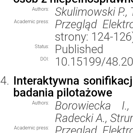
Skulimowski P., 
Authors:
Przegląd Elektr
Academic press:
strony: 124-12
Published
Status:
10.15199/48.20
DOI:
Interaktywna sonifika
badania pilotażowe
Borowiecka I.
Authors:
Radecki A., Strum
Przegląd Elektr
Academic press: