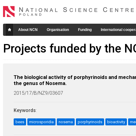
About NCN
Organisation
Funding
International cooper
Projects funded by the 
The biological activity of porphyrinoids and mechan
the genus of Nosema.
2015/17/B/NZ9/03607
Keywords
:
bees
microsporidia
nosema
porphyrinoids
bioactivity
me