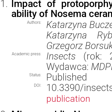
Impact of protoporphy
ability of Nosema cera
Katarzyna Bucze
Authors:
Katarzyna Ryb
Grzegorz Borsuk
Insects
(rok: 2
Academic press:
Wydawca:
MDP
Published
Status:
10.3390/ins
DOI:
publication