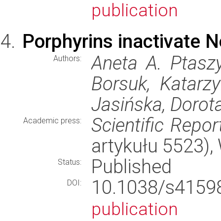
publication
Porphyrins inactivate 
Aneta A. Ptaszy
Authors:
Borsuk, Katarz
Jasińska, Dorot
Scientific Repor
Academic press:
artykułu 5523)
Published
Status:
10.1038/s415
DOI:
publication