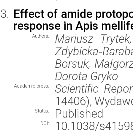
Effect of amide protop
response in Apis mellif
Mariusz Trytek
Authors:
Zdybicka‑Bara
Borsuk, Małgorz
Dorota Gryko
Scientific Repor
Academic press:
14406), Wydaw
Published
Status:
10.1038/s415
DOI: