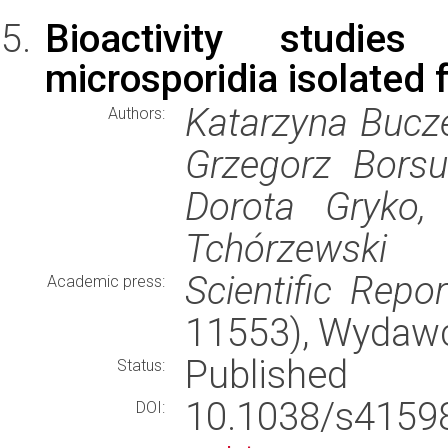
Bioactivity studies
microsporidia isolated
Katarzyna Bucze
Authors:
Grzegorz Borsu
Dorota Gryko,
Tchórzewski
Scientific Repor
Academic press:
11553), Wydaw
Published
Status:
10.1038/s415
DOI: