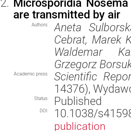
Microsporidia Nosema 
are transmitted by air
Aneta Sulborsk
Authors:
Cebrat, Marek 
Waldemar Kaz
Grzegorz Borsu
Scientific Repo
Academic press:
14376), Wydaw
Published
Status:
10.1038/s415
DOI:
publication