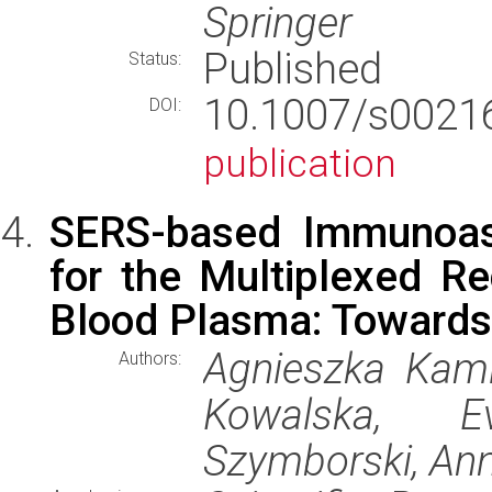
Springer
Published
Status:
10.1007/s002
DOI:
publication
SERS-based Immunoass
for the Multiplexed Re
Blood Plasma: Towards
Agnieszka Kami
Authors:
Kowalska, E
Szymborski, An