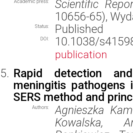
Scientific Repo
Academic press:
10656-65), Wy
Published
Status:
10.1038/s415
DOI:
publication
Rapid detection and 
meningitis pathogens i
SERS method and princ
Agnieszka Kami
Authors:
Kowalska, A