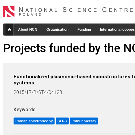
About NCN
Organisation
Funding
International cooper
Projects funded by the 
Functionalized plasmonic-based nanostructures for
systems.
2015/17/B/ST4/04128
Keywords
:
Raman spectroscopy
SERS
immunoassay