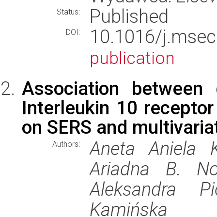
Published
Status:
10.1016/j.ms
DOI:
publication
Association between 
Interleukin 10 recepto
on SERS and multivaria
Aneta Aniela 
Authors:
Ariadna B. No
Aleksandra P
Kamińska