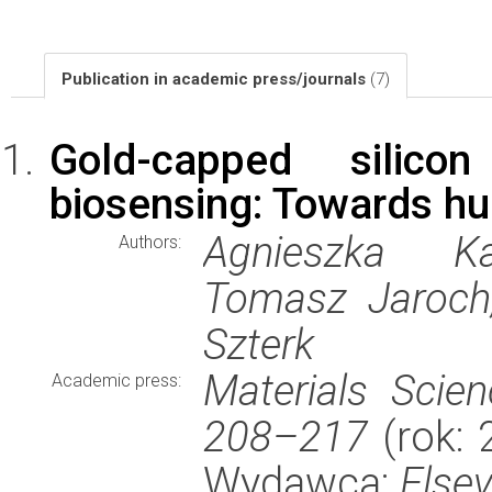
Publication in academic press/journals
(7)
Gold-capped silicon
biosensing: Towards hu
Agnieszka Ka
Authors:
Tomasz Jaroch
Szterk
Materials Scie
Academic press:
208–217
(rok: 
Wydawca:
Elsev