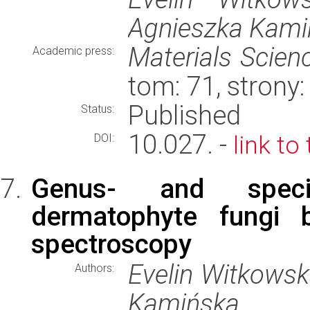
Agnieszka Kami
Materials Scien
Academic press:
tom: 71, strony
Published
Status:
10.027. -
link to
DOI:
Genus- and species
dermatophyte fungi 
spectroscopy
Evelin Witkowsk
Authors:
Kamińska