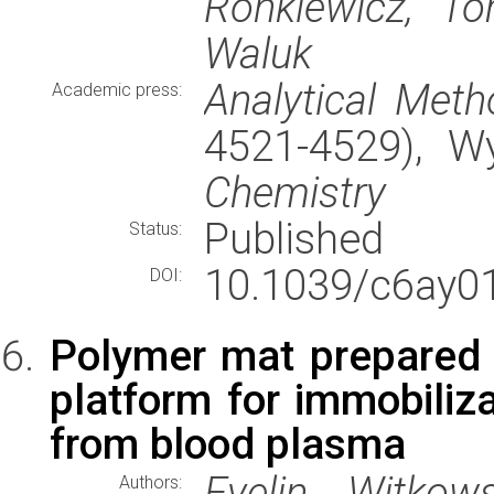
Ronkiewicz, T
Waluk
Analytical Met
Academic press:
4521-4529), 
Chemistry
Published
Status:
10.1039/c6ay0
DOI:
Polymer mat prepared 
platform for immobiliza
from blood plasma
Evelin Witko
Authors: