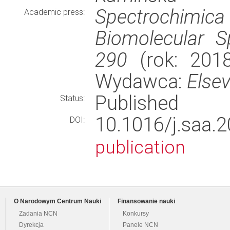
Spectrochimic
Academic press:
Biomolecular 
290
(rok: 2018
Wydawca:
Elsev
Published
Status:
10.1016/j.sa
DOI:
publication
O Narodowym Centrum Nauki
Finansowanie nauki
Zadania NCN
Konkursy
Dyrekcja
Panele NCN