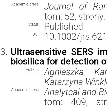
Journal of Ra
Academic press:
tom: 52, strony
Published
Status:
10.1002/jrs.621
DOI:
Ultrasensitive SERS 
biosilica for detection 
Agnieszka Kam
Authors:
Katarzyna Wink
Analytcal and B
Academic press:
tom: 409, st