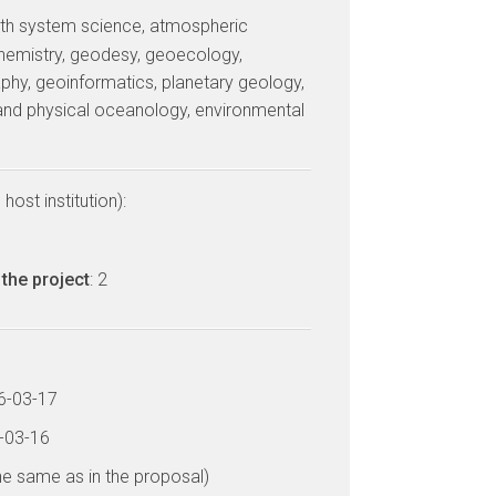
arth system science, atmospheric
hemistry, geodesy, geoecology,
phy, geoinformatics, planetary geology,
and physical oceanology, environmental
host institution):
the project
: 2
16-03-17
9-03-16
he same as in the proposal)