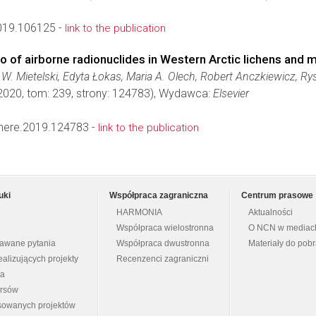
2019.106125 -
link to the publication
tio of airborne radionuclides in Western Arctic lichens and
. Mietelski, Edyta Łokas, Maria A. Olech, Robert Anczkiewicz, Ry
 2020, tom: 239, strony: 124783), Wydawca:
Elsevier
here.2019.124783 -
link to the publication
uki
Współpraca zagraniczna
Centrum prasowe
HARMONIA
Aktualności
Współpraca wielostronna
O NCN w mediac
dawane pytania
Współpraca dwustronna
Materiały do pob
ealizujących projekty
Recenzenci zagraniczni
na
ursów
nsowanych projektów