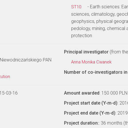
- Earth sciences: E
ST10
sciences, climatology, geoc
geophysics, physical geogra
pedology, mining, chemical 
protection
Principal investigator
(from the 
ka Niewodniczańskiego PAN
Anna Monika Cwanek
Number of co-investigators in 
tution
15-03-16
Amount awarded
: 150 000 PLN
Project start date (Y-m-d)
: 20
Project end date (Y-m-d)
: 201
Project duration:
: 36 months (t