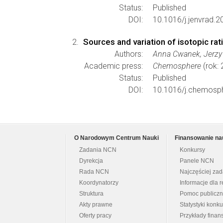
Status:
Published
DOI:
10.1016/j.jenvrad.
Sources and variation of isotopic ra
Authors:
Anna Cwanek, Jerzy W
Academic press:
Chemosphere
(rok:
Status:
Published
DOI:
10.1016/j.chemosp
O Narodowym Centrum Nauki
Finansowanie na
Zadania NCN
Konkursy
Dyrekcja
Panele NCN
Rada NCN
Najczęściej za
Koordynatorzy
Informacje dla r
Struktura
Pomoc publicz
Akty prawne
Statystyki konk
Oferty pracy
Przykłady fina