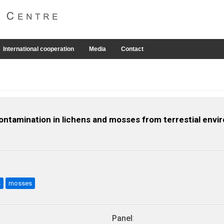
International cooperation
Media
Contact
contamination in lichens and mosses from terrestial envi
s
mosses
Panel
: