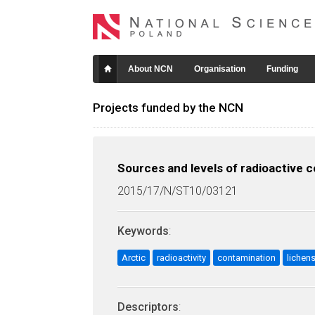
About NCN
Organisation
Funding
Projects funded by the NCN
Sources and levels of radioactive 
2015/17/N/ST10/03121
Keywords
:
Arctic
radioactivity
contamination
lichen
Descriptors
: