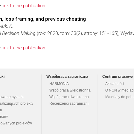
-
link to the publication
, loss framing, and previous cheating
luk, K.
l Decision Making
(rok: 2020, tom: 33(2), strony: 151-165), Wyd
-
link to the publication
uki
Współpraca zagraniczna
Centrum prasowe
HARMONIA
Aktualności
Współpraca wielostronna
O NCN w mediac
dawane pytania
Współpraca dwustronna
Materiały do pob
ealizujących projekty
Recenzenci zagraniczni
na
ursów
nsowanych projektów
y