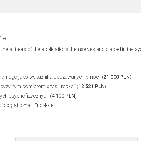
file
 the authors of the applications themselves and placed in the s
kórnego jako wskaźnika odczuwanych emocji (
21 000 PLN
)
recyzyjnym pomiarem czasu reakcji (
12 521 PLN
)
nych psychofizycznych (
4 100 PLN
)
biograficzna - EndNote.