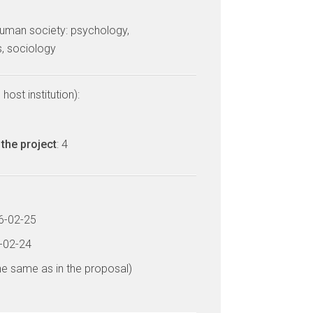
uman society: psychology,
, sociology
host institution):
the project
: 4
16-02-25
0-02-24
he same as in the proposal)