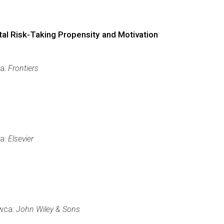
al Risk-Taking Propensity and Motivation
ca:
Frontiers
ca:
Elsevier
awca:
John Wiley & Sons