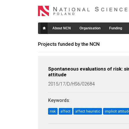
About NCN
Organisation
Funding
Projects funded by the NCN
Spontaneous evaluations of risk: si
attitude
2015/17/D/HS6/02684
Keywords
:
risk
affect
affect heuristic
implicit attitu