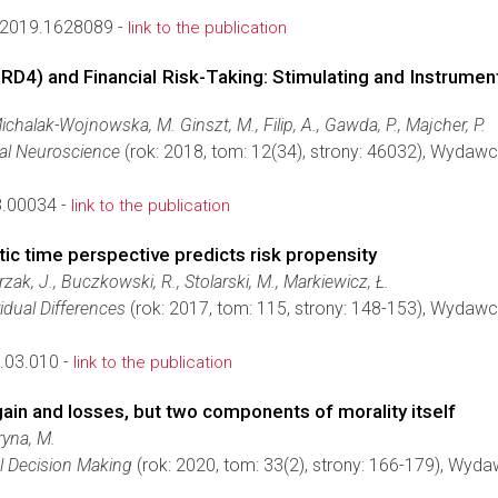
2019.1628089 -
link to the publication
4) and Financial Risk-Taking: Stimulating and Instrument
Michalak-Wojnowska, M. Ginszt, M., Filip, A., Gawda, P., Majcher, P.
ral Neuroscience
(rok: 2018, tom: 12(34), strony: 46032), Wydaw
8.00034 -
link to the publication
ic time perspective predicts risk propensity
zak, J., Buczkowski, R., Stolarski, M., Markiewicz, Ł.
idual Differences
(rok: 2017, tom: 115, strony: 148-153), Wydaw
.03.010 -
link to the publication
ain and losses, but two components of morality itself
ryna, M.
l Decision Making
(rok: 2020, tom: 33(2), strony: 166-179), Wyd