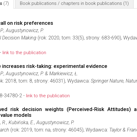
ls
(7)
Book publications / chapters in book publications
(1)
ll on risk preferences
 P., Augustynowicz, P.
l Decision Making
(rok: 2020, tom: 33(5), strony: 683-690), Wyd
-
link to the publication
 increases risk-taking: experimental evidence
 P., Augustynowicz, P. & Markiewicz, Ł.
k: 2018, tom: 8, strony: 46031), Wydawca:
Springer Nature, Natu
8-34780-2 -
link to the publication
ved risk decision weights (Perceived-Risk Attitudes) 
k-value models
, R., Kubińska, E., Augustynowicz, P.
earch
(rok: 2019, tom: na, strony: 46045), Wydawca:
Taylor & Fra