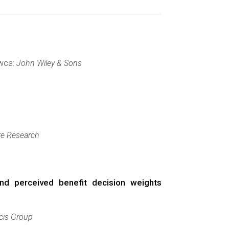
awca:
John Wiley & Sons
re Research
and perceived benefit decision weights
ncis Group