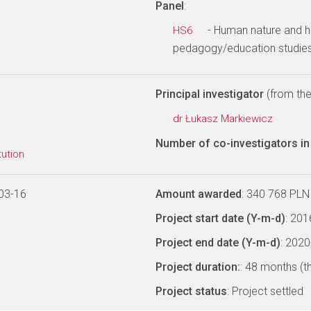
Panel
:
- Human nature and h
HS6
pedagogy/education studies
Principal investigator
(from the 
dr Łukasz Markiewicz
Number of co-investigators in 
tution
03-16
Amount awarded
: 340 768 PLN
Project start date (Y-m-d)
: 20
Project end date (Y-m-d)
: 202
Project duration:
: 48 months (t
Project status
: Project settled