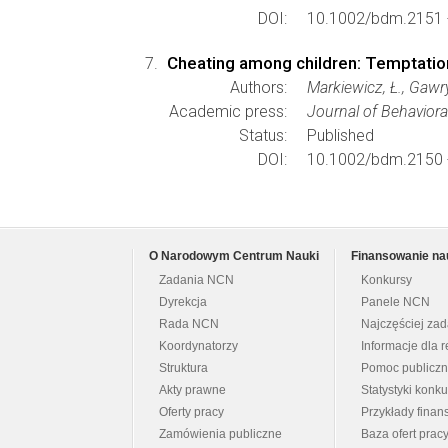
DOI:
10.1002/bdm.2151 
Cheating among children: Temptation
Authors:
Markiewicz, Ł., Gawry
Academic press:
Journal of Behaviora
Status:
Published
DOI:
10.1002/bdm.2150 
O Narodowym Centrum Nauki
Finansowanie na
Zadania NCN
Konkursy
Dyrekcja
Panele NCN
Rada NCN
Najczęściej za
Koordynatorzy
Informacje dla r
Struktura
Pomoc publicz
Akty prawne
Statystyki konk
Oferty pracy
Przykłady fina
Zamówienia publiczne
Baza ofert prac