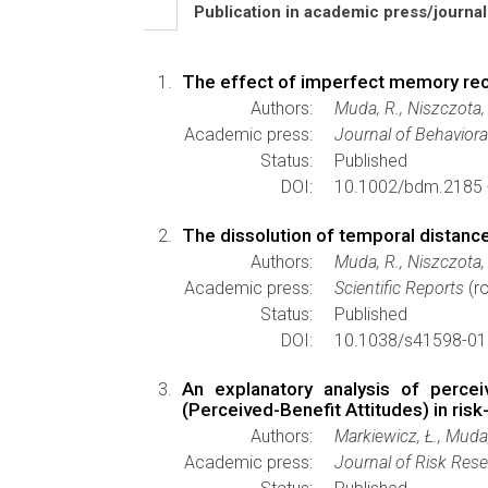
Publication in academic press/journa
The effect of imperfect memory reca
Authors:
Muda, R., Niszczota,
Academic press:
Journal of Behaviora
Status:
Published
DOI:
10.1002/bdm.2185 
The dissolution of temporal distance
Authors:
Muda, R., Niszczota,
Academic press:
Scientific Reports
(ro
Status:
Published
DOI:
10.1038/s41598-01
An explanatory analysis of percei
(Perceived-Benefit Attitudes) in ris
Authors:
Markiewicz, Ł., Muda
Academic press:
Journal of Risk Res