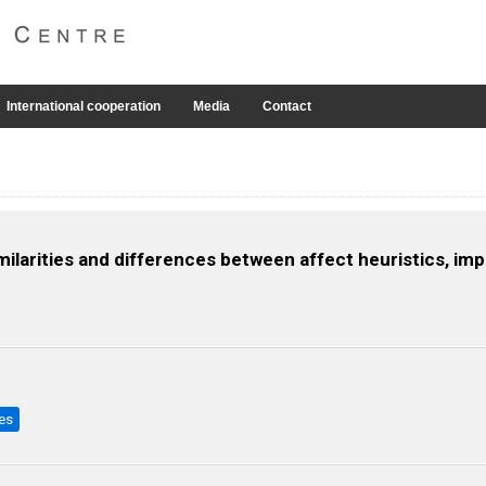
International cooperation
Media
Contact
milarities and differences between affect heuristics, impl
des