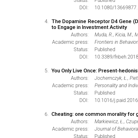
Status:
Published
DOI:
10.1080/13669877.
The Dopamine Receptor D4 Gene (DRD
to Engage in Investment Activity
Authors:
Muda, R., Kicia, M., 
Academic press:
Frontiers in Behavio
Status:
Published
DOI:
10.3389/fnbeh.201
You Only Live Once: Present-hedonist
Authors:
Jochemczyk, Ł., Pietr
Academic press:
Personality and Indiv
Status:
Published
DOI:
10.1016/j.paid.2016
Cheating: one common morality for g
Authors:
Markiewicz, Ł., Czup
Academic press:
Journal of Behaviora
Status:
Published